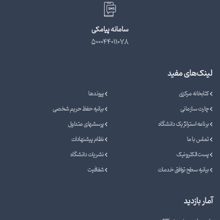
سامانه پیامکی
500044011078
لینک‌های مفید
کتابخانه مرکزی
پیوندها
چارت سازمانی
بیانیه حفظ حریم شخصی
برنامه استراتژیک دانشگاه
پرسشهای متداول
تماس با ما
نظام پیشنهادات
پست الکترونیک
نشریات دانشگاه
بیانیه سطح توافق خدمات
شفافیت
آمار بازدید