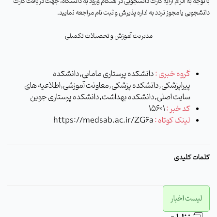
با توجه به الزام ارایه کارت دانشجویی در هنگام ورود به دانشگاه، جهت دریافت کارت
دانشجویی یا
مجوز
تردد
به اداره پذیرش و ثبت نام مراجعه نمایید.
مدیریت آموزش و تحصیلات تکمیلی
گروه خبری :
دانشکده پرستاری مامایی,دانشکده
پیراپزشکی,دانشکده پزشکی,معاونت آموزشی,اطلاعیه های
سایت اصلی,دانشکده بهداشت,دانشکده پرستاری جوین
کد خبر :
15601
لینک کوتاه :
https://medsab.ac.ir/ZG6a
کلمات کلیدی
لیست اخبار