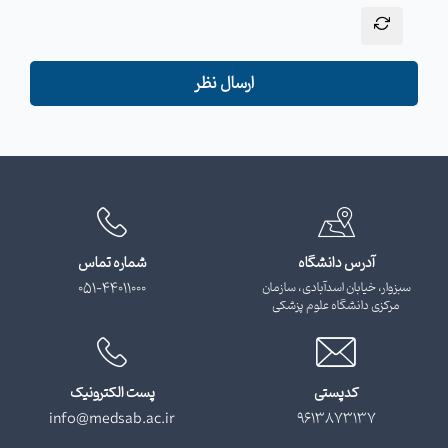
ارسال نظر
آدرس دانشگاه
شماره تماس
سبزوار، خیابان اسدآبادی، سازمان
051-44011000
مرکزی دانشگاه علوم پزشکی
کدپستی
پست الکترونیک
info@medsab.ac.ir
9613873137