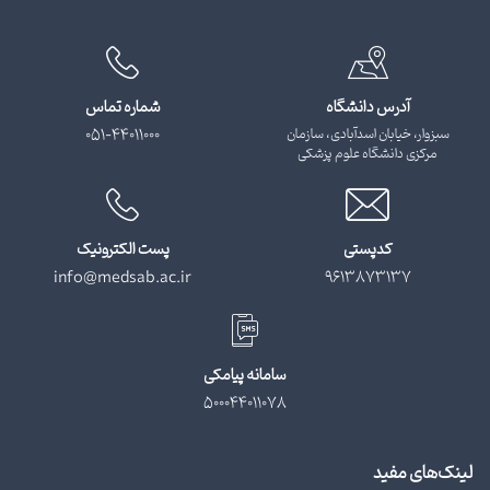
آدرس دانشگاه
شماره تماس
سبزوار، خیابان اسدآبادی، سازمان
051-44011000
مرکزی دانشگاه علوم پزشکی
کدپستی
پست الکترونیک
info@medsab.ac.ir
9613873137
سامانه پیامکی
500044011078
لینک‌های مفید