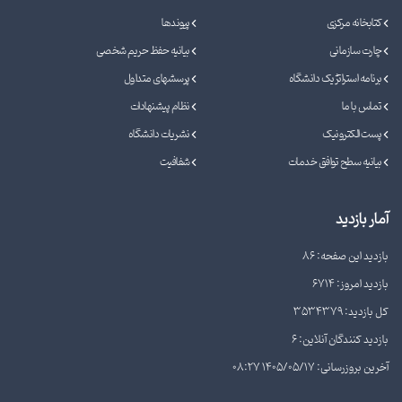
کتابخانه مرکزی
پیوندها
چارت سازمانی
بیانیه حفظ حریم شخصی
برنامه استراتژیک دانشگاه
پرسشهای متداول
تماس با ما
نظام پیشنهادات
پست الکترونیک
نشریات دانشگاه
بیانیه سطح توافق خدمات
شفافیت
آمار بازدید
بازدید این صفحه: 86
بازدید امروز: 6714
کل بازدید: 3534379
بازدید کنندگان آنلاین: 6
آخرین بروزرسانی: 1405/05/17 08:27