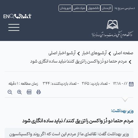
دسترسی سریع به:
کارمندان
دانشجویان
هیات علمی
شهروندان
EN
صفحه اصلی
آرشیوهای اخبار
آرشیو اخبار اصلی
مردم حتما دو دُز واکسن را تزریق کنند⁄ نباید ساده انگاری شود
// - 12:18
- تعداد بازدید: 2165
- تعداد بازدیدکننده: 344
زمان مطالعه : 1 دقیقه
وزیر بهداشت:
مردم حتما دو دُز واکسن را تزریق کنند/ نباید ساده انگاری شود
وزیر بهداشت گفت: تقاضای ما از مردم این است که اگر روند واکسیناسیون