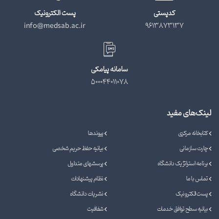
کدپستی
پست الکترونیک
info@medsab.ac.ir
9613873137
سامانه پیامکی
500044011078
لینک‌های مفید
کتابخانه مرکزی
پیوندها
چارت سازمانی
بیانیه حفظ حریم شخصی
برنامه استراتژیک دانشگاه
پرسشهای متداول
تماس با ما
نظام پیشنهادات
پست الکترونیک
نشریات دانشگاه
بیانیه سطح توافق خدمات
شفافیت