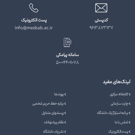
کدپستی
پست الکترونیک
info@medsab.ac.ir
9613873137
سامانه پیامکی
500044011078
لینک‌های مفید
کتابخانه مرکزی
پیوندها
چارت سازمانی
بیانیه حفظ حریم شخصی
برنامه استراتژیک دانشگاه
پرسشهای متداول
تماس با ما
نظام پیشنهادات
پست الکترونیک
نشریات دانشگاه