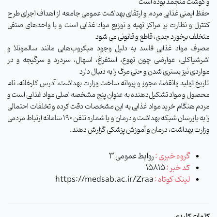
و گوشت منجمد بوده است
حفظ ایمنی غذایی مردم و ارتقای بهداشت عمومی جامعه از اهداف اجرای طرح
کنترل و نظارت بر مراکز تهیه و توزیع مواد غذایی است و با واحدهای صنفی
متخلف برخورد جدی، قاطع و قانونی می شود
مصرف مواد غذایی فاسد به دلیل وجود میکروب‌هایی مانند سالمونلا و
اشرشیاکلی، عوارضی چون تهوع، استفراغ، اسهال، سردرد و سرگیجه و در
مواردی نیز بستری شدن و حتی مرگ را به دنبال دارد
تاریخ تولید وانقضا، مجوز و پروانه ساخت وزارت بهداشت، آدرس کارخانه، نام
محصول و مواد تشکیل‌دهنده به‌ عنوان پنج مشخصه اصلی مواد غذایی است و
مردم هنگام خرید مواد غذایی به این مشخصات دقت کرده و تخلفات احتمالی
را به بازرسان شبکه بهداشت و درمان و یا شماره تلفن 190 سامانه ارتباط مردمی
وزارت بهداشت، درمان و آموزش پزشکی گزارش دهند.
گروه خبری :
روابط عمومی 3
کد خبر :
15815
لینک کوتاه :
https://medsab.ac.ir/Zraa
کلمات کلیدی