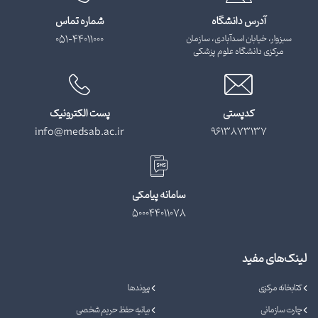
آدرس دانشگاه
شماره تماس
سبزوار، خیابان اسدآبادی، سازمان
051-44011000
مرکزی دانشگاه علوم پزشکی
کدپستی
پست الکترونیک
info@medsab.ac.ir
9613873137
سامانه پیامکی
500044011078
لینک‌های مفید
کتابخانه مرکزی
پیوندها
چارت سازمانی
بیانیه حفظ حریم شخصی