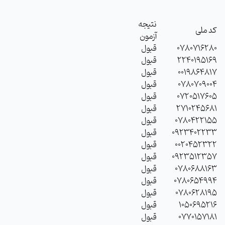
نتیجه
کد ملی
آزمون
0780716280
قبول
2240195169
قبول
0019864817
قبول
0780709004
قبول
0720517605
قبول
2710245681
قبول
0780422155
قبول
0923402233
قبول
0020452322
قبول
0923512357
قبول
0780688163
قبول
0780654994
قبول
0780628195
قبول
1050695216
قبول
0770157181
قبول