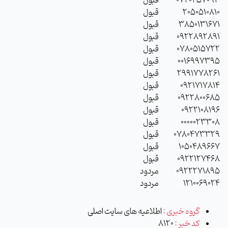
0720257093
قبول
2050510810
قبول
3850131671
قبول
0922892891
قبول
0780515722
قبول
0016997395
قبول
2991778261
قبول
0921717814
قبول
0922800685
قبول
0922108196
قبول
0000023308
قبول
0780473329
قبول
1050489667
قبول
0922127468
قبول
0922271895
مردود
1210069024
مردود
گروه خبری :
اطلاعیه های سایت اصلی
کد خبر :
8120