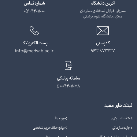
آدرس دانشگاه
شماره تماس
سبزوار، خیابان اسدآبادی، سازمان
051-44011000
مرکزی دانشگاه علوم پزشکی
کدپستی
پست الکترونیک
info@medsab.ac.ir
9613873137
سامانه پیامکی
500044011078
لینک‌های مفید
کتابخانه مرکزی
پیوندها
چارت سازمانی
بیانیه حفظ حریم شخصی