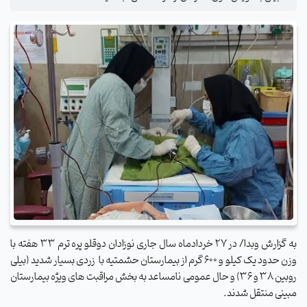
به گزارش وبدا/ در ۲۷ خردادماه سال جاری نوزادان دوقلو پره ترم ۳۳ هفته با
وزن حدود یک کیلو و 600 گرم از بیمارستان حشمتیه با زردی بسیار شدید (بیلی
روبین ۳۸ و ۳۶) و حال عمومی نامساعد به بخش مراقبت های ویژه بیمارستان
مبینی منتقل شدند.