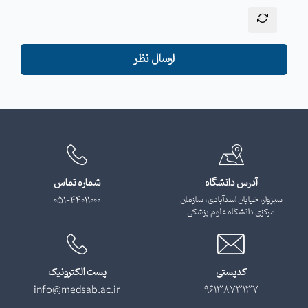
ارسال نظر
آدرس دانشگاه
شماره تماس
سبزوار، خیابان اسدآبادی، سازمان
051-44011000
مرکزی دانشگاه علوم پزشکی
کدپستی
پست الکترونیک
info@medsab.ac.ir
9613873137