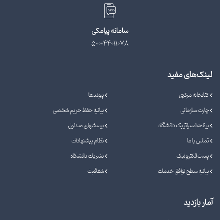
سامانه پیامکی
500044011078
لینک‌های مفید
کتابخانه مرکزی
پیوندها
چارت سازمانی
بیانیه حفظ حریم شخصی
برنامه استراتژیک دانشگاه
پرسشهای متداول
تماس با ما
نظام پیشنهادات
پست الکترونیک
نشریات دانشگاه
بیانیه سطح توافق خدمات
شفافیت
آمار بازدید