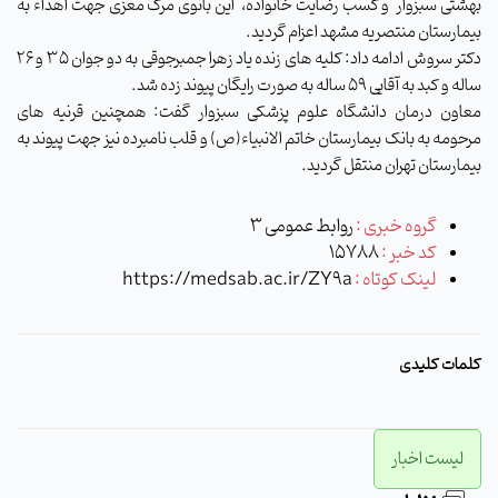
بهشتی سبزوار و کسب رضایت خانواده، این بانوی مرگ مغزی جهت اهداء به
بیمارستان منتصریه مشهد اعزام گردید.
دکتر سروش ادامه داد: کلیه های زنده یاد زهرا جمبرجوقی به دو جوان 35 و 26
ساله و کبد به آقایی 59 ساله به صورت رایگان پیوند زده شد.
معاون درمان دانشگاه علوم پزشکی سبزوار گفت: همچنین قرنیه های
مرحومه به بانک بیمارستان خاتم الانبیاء(ص) و قلب نامبرده نیز جهت پیوند به
بیمارستان تهران منتقل گردید.
گروه خبری :
روابط عمومی 3
کد خبر :
15788
لینک کوتاه :
https://medsab.ac.ir/ZY9a
کلمات کلیدی
لیست اخبار