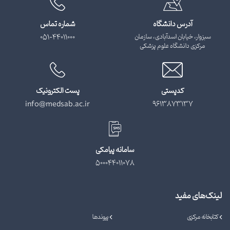
آدرس دانشگاه
شماره تماس
سبزوار، خیابان اسدآبادی، سازمان
051-44011000
مرکزی دانشگاه علوم پزشکی
کدپستی
پست الکترونیک
info@medsab.ac.ir
9613873137
سامانه پیامکی
500044011078
لینک‌های مفید
کتابخانه مرکزی
پیوندها