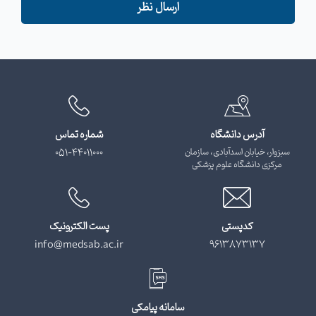
ارسال نظر
آدرس دانشگاه
شماره تماس
سبزوار، خیابان اسدآبادی، سازمان
051-44011000
مرکزی دانشگاه علوم پزشکی
کدپستی
پست الکترونیک
info@medsab.ac.ir
9613873137
سامانه پیامکی