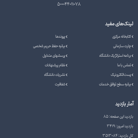
500044011078
لینک‌های مفید
کتابخانه مرکزی
پیوندها
چارت سازمانی
بیانیه حفظ حریم شخصی
برنامه استراتژیک دانشگاه
پرسشهای متداول
تماس با ما
نظام پیشنهادات
پست الکترونیک
نشریات دانشگاه
بیانیه سطح توافق خدمات
شفافیت
آمار بازدید
بازدید این صفحه: 85
بازدید امروز: 3419
کل بازدید: 3513084