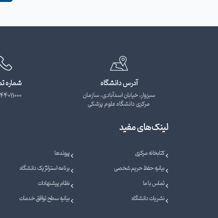
آدرس دانشگاه
شماره ت
سبزوار، خیابان اسدآبادی، سازمان
44011000
مرکزی دانشگاه علوم پزشکی
لینک‌های مفید
کتابخانه مرکزی
پیوندها
بیانیه حفظ حریم شخصی
برنامه استراتژیک دانشگاه
تماس با ما
نظام پیشنهادات
نشریات دانشگاه
بیانیه سطح توافق خدمات