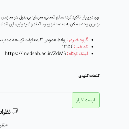
وی در پایان تاکید کرد: منابع انسانی، سرمایه بی بدیل هر سازما
بهترین وجه ممکن به منصه ظهور رساندند و امیدواریم این اقدام
گروه خبری :
روابط عمومی 3,معاونت توسعه مدیریت و منابع
کد خبر :
12154
لینک کوتاه :
https://medsab.ac.ir/ZdM9
کلمات کلیدی
لیست اخبار
نظرات
0 نظر برای این مطلب وجود دارد