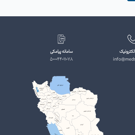
لکترونیک
سامانه پیامکی
500044011078
info@meds