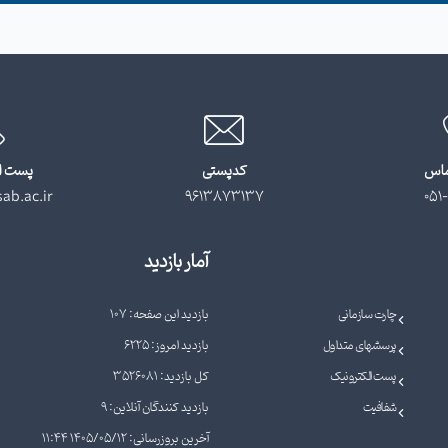
ماس
کدپستی
پست ا
ab.ac.ir
9613873137
051-
آمار بازدید
چارت سازمانی
بازدید این صفحه: 107
پرسشهای متداول
بازدید امروز: 6225
پست الکترونیک
کل بازدید: 3526081
شفافیت
بازدید کنندگان آنلاین: 9
آخرین بروزرسانی: 1405/05/12 11:44