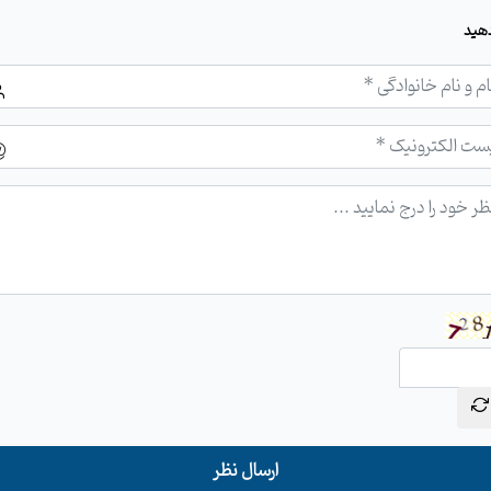
هید
ارسال نظر