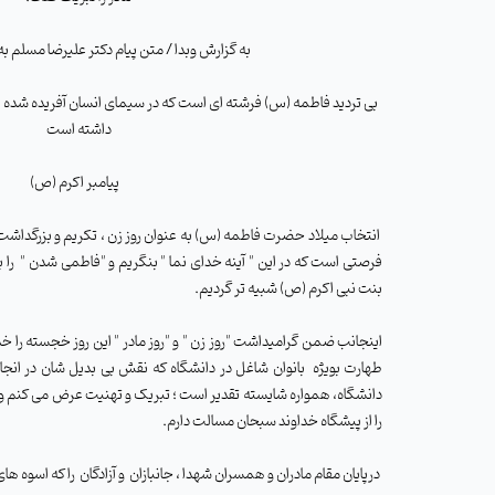
به گزارش وبدا / متن پیام دکتر علیرضا مسلم 
بی تردید فاطمه (س) فرشته ای است که در سیمای انسان آفریده شده ،
داشته است
پیامبر اکرم (ص)
انتخاب میلاد حضرت فاطمه (س) به عنوان روز زن ، تکریم و بزرگداشت و
فرصتی است که در این " آینه خدای نما " بنگریم و "فاطمی شدن "
را 
بنت نبی اکرم (ص) شبیه تر گردیم.
اینجانب ضمن گرامیداشت "روز زن " و "روز مادر " این روز خجسته را
طهارت بویژه
بانوان شاغل در دانشگاه که نقش بی بدیل شان در انج
دانشگاه، همواره شایسته تقدیر است ؛ تبریک و تهنیت عرض می کنم و 
را از پیشگاه خداوند سبحان مسالت دارم.
درپایان مقام مادران و همسران شهدا ، جانبازان
و آزادگان
را که اسوه های