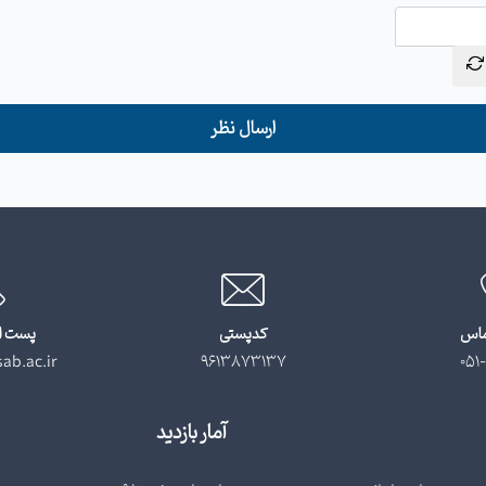
ارسال نظر
ماس
کدپستی
پست ا
ab.ac.ir
9613873137
051-
آمار بازدید