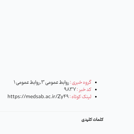
گروه خبری :
روابط عمومی 3,روابط عمومی 1
کد خبر :
9837
لینک کوتاه :
https://medsab.ac.ir/Zy49
کلمات کلیدی