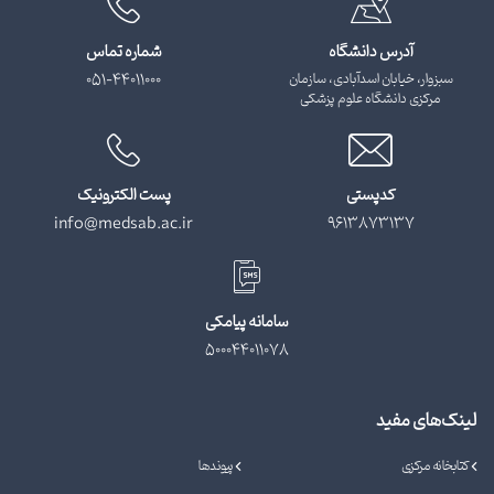
آدرس دانشگاه
شماره تماس
سبزوار، خیابان اسدآبادی، سازمان
051-44011000
مرکزی دانشگاه علوم پزشکی
کدپستی
پست الکترونیک
info@medsab.ac.ir
9613873137
سامانه پیامکی
500044011078
لینک‌های مفید
کتابخانه مرکزی
پیوندها