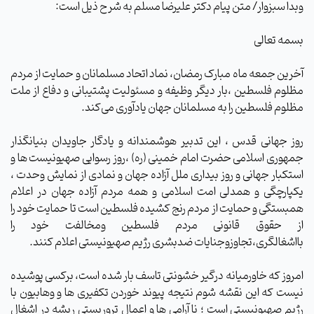
وبدا سبزوار/ متن پیام دکتر علیرضا مسلم به شرح ذیل است:
بسمه تعالی
آخرین جمعه ماه مبارک رمضان، نماد اتحاد مسلمانان و حمایت از مردم
مظلوم فلسطین ،بار دیگر وظیفه و مسئولیت پشتیبانی و دفاع از ملت
مظلوم فلسطین را به مسلمانان جهان یادآوری می‌کند.
روز جهانی قدس ، این تدبیر هوشمندانه و یادگار جاویدان بنیانگذار
جمهوری اسلامی حضرت امام خمینی (ره) ،روز رسوایی صهیونیست ها و
استکبار جهانی و روز بیداری ملل آزاده جهان و نمادی از نمایش وحدت ،
یکپارچگی و همدلی امت اسلامی و همه مردم آزاده جهان در اعلام
همبستگی و حمایت از مردم رنج کشیده فلسطین است تا حمایت خود را
از حقوق قانونی مردم فلسطین ومخالفت خود را
بااشغالگری،تجاوزوجنایات ضدبشری رژیم صهیونیستی اعلام کنند.
امروز که خاورمیانه درگیر خشونتی تاسف بار شده است، برکسی پوشیده
نیست که این نقشه شوم نتیجه پیوند خوردن تکفیری ها و وهابیون با
رژیم صهیونیستی است ؛ ناآرامی ها و اعمال تروریستی ریشه در اشغال