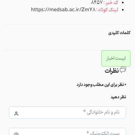
کد خبر :
8457
لینک کوتاه :
https://medsab.ac.ir/ZmY8
کلمات کلیدی
لیست اخبار
نظرات
0 نظر برای این مطلب وجود دارد
نظر دهید