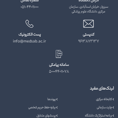
آدرس دانشگاه
شماره تماس
سبزوار، خیابان اسدآبادی، سازمان
051-44011000
مرکزی دانشگاه علوم پزشکی
کدپستی
پست الکترونیک
info@medsab.ac.ir
9613873137
سامانه پیامکی
500044011078
لینک‌های مفید
کتابخانه مرکزی
پیوندها
چارت سازمانی
بیانیه حفظ حریم شخصی
برنامه استراتژیک دانشگاه
پرسشهای متداول