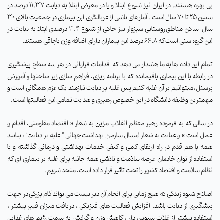
بی بهره هستند. در ایران نیز
شیوع
ابتلا و یا در معرض ابتلا به دیابت 11.37 درصد در
سنین 25 تا 70 سال است . آمارهای ناشی از غربالگری این بیماری در جمعیت بالای 30
سال
ساکن مناطق روستایی سبزوار نیز حاکی از شیوع 3.4 درصدی ابتلا به دیابت در
این گروه سنی است که 66.8 درصد این بیماران دارای اضافه وزن یاچاقی هستند.
تمام این داده ها به ما هشدار می دهد که اقدامات فراوانی در هر سه سطح پیشگیری
در رابطه با این بیماری باقیمانده که با برنامه ریزی، فراهم سازی زیر ساختها و آموزش
پرسنل، میتوانیم بر آن غلبه کنیم پس غلبه بر دیابت نیازمند یک عزم همگانی است و
مهمترین وظیفه دانشگاه در این خصوص رهبری و هدایت تمامی این فعالیتها است.
در سالی که به فرموده رهبر معظم انقلاب مزین به شعار « اقتصاد مقاومتی، اقدام و
عمل است » و عنایت به شعار امسال سازمان بهداشت جهانی " غلبه بر دیابت" ، بیایید
همه با هم قدم در راه ارتقای کمی و کیفی خدمات بهداشتی و درمانی گذاشته و با
استفاده از توان خادمان عرصه سلامت و تلاشی همه جانبه برای غلبه بر بیماری ای که
نظام سلامت و اقتصاد کشور را تحت تاثیر قرار داده است، متحد شویم.
اصلاح شيوه زندگی که هیچ زمانی برای انجام آن دیر نیست می تواند گام بزرگی در جهت
پیشگیری از دیابت باشد. افزایش فعالیت های فیزیکی ، دریافت میزان فیبر بیشتر ،
استفاده بیشتر از غلات سبوس دار ، کاهش وزن و گرایش به سمت رژیم های غذایی