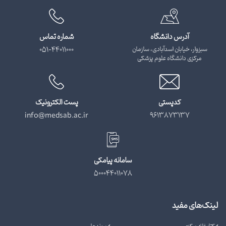
آدرس دانشگاه
شماره تماس
سبزوار، خیابان اسدآبادی، سازمان
051-44011000
مرکزی دانشگاه علوم پزشکی
کدپستی
پست الکترونیک
info@medsab.ac.ir
9613873137
سامانه پیامکی
500044011078
لینک‌های مفید