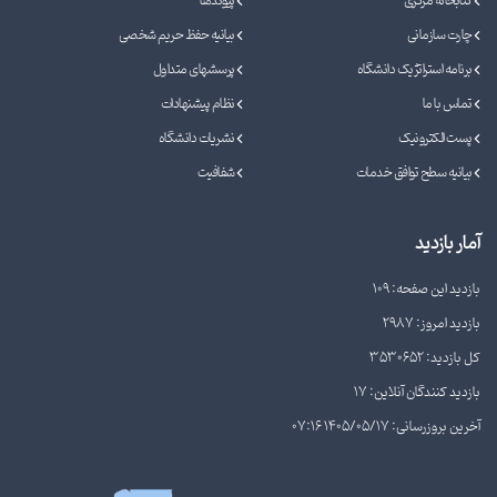
کتابخانه مرکزی
پیوندها
چارت سازمانی
بیانیه حفظ حریم شخصی
برنامه استراتژیک دانشگاه
پرسشهای متداول
تماس با ما
نظام پیشنهادات
پست الکترونیک
نشریات دانشگاه
بیانیه سطح توافق خدمات
شفافیت
آمار بازدید
بازدید این صفحه: 109
بازدید امروز: 2987
کل بازدید: 3530652
بازدید کنندگان آنلاین: 17
آخرین بروزرسانی: 1405/05/17 07:16