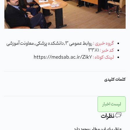
گروه خبری :
روابط عمومی 3,دانشکده پزشکی,معاونت آموزشی
کد خبر :
3381
لینک کوتاه :
https://medsab.ac.ir/Zik7
کلمات کلیدی
لیست اخبار
نظرات
0 نظر برای این مطلب وجود دارد