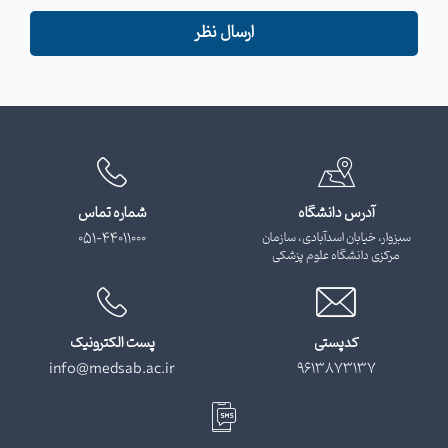
ارسال نظر
آدرس دانشگاه
شماره تماس
سبزوار، خیابان اسدآبادی، سازمان
051-44011000
مرکزی دانشگاه علوم پزشکی
کدپستی
پست الکترونیک
info@medsab.ac.ir
9613873137