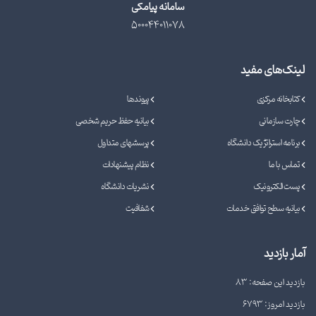
سامانه پیامکی
500044011078
لینک‌های مفید
کتابخانه مرکزی
پیوندها
چارت سازمانی
بیانیه حفظ حریم شخصی
برنامه استراتژیک دانشگاه
پرسشهای متداول
تماس با ما
نظام پیشنهادات
پست الکترونیک
نشریات دانشگاه
بیانیه سطح توافق خدمات
شفافیت
آمار بازدید
بازدید این صفحه: 83
بازدید امروز: 6793