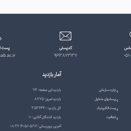
ماس
کدپستی
پست ا
ab.ac.ir
9613873137
051-
آمار بازدید
چارت سازمانی
بازدید این صفحه: 114
پرسشهای متداول
بازدید امروز: 8775
پست الکترونیک
کل بازدید: 3536440
شفافیت
بازدید کنندگان آنلاین: 10
آخرین بروزرسانی: 1405/05/17 08:27