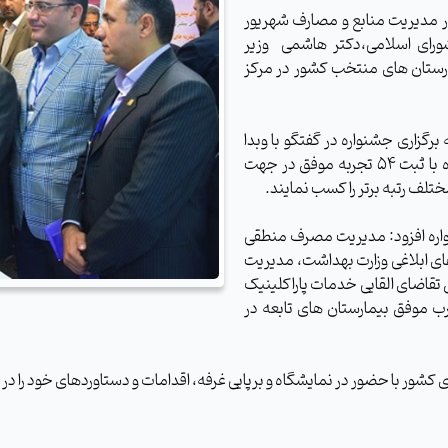
ر مدیریت منابع و مصارف شهریور
ورای اسلامی،دکتر هاشمی
وزیر
رستان های منتخب کشور در مرکز
گزاری جشنواره در گفتگو با وبدا
اظهارداشت: در این جشنواره بیمارستان های تابعه دانشگاه با ثبت 54 تجربه موفق در جهت
لف رتبه برتر را کسب نمایند.
شنواره افزود: مدیریت مصرف منطقی
های ابلاغی وزارت بهداشت، مدیریت
ش تقاضای القایی خدمات پاراکلینیک
رب موفق بیمارستان های تابعه در
 کشور با حضور در نمایشگاه و برپایی غرفه، اقدامات و دستاوردهای خود را د