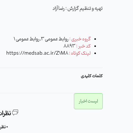
تهیه و تنظیم گزارش : رضا آزاد
گروه خبری :
روابط عمومی 3,روابط عمومی 1
کد خبر :
8893
لینک کوتاه :
https://medsab.ac.ir/Z1M8
کلمات کلیدی
لیست اخبار
نظرات
0 نظر برای این مطلب وجود دارد