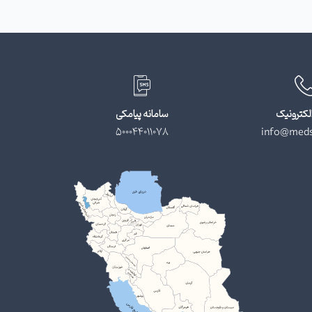
لکترونیک
سامانه پیامکی
500044011078
info@meds