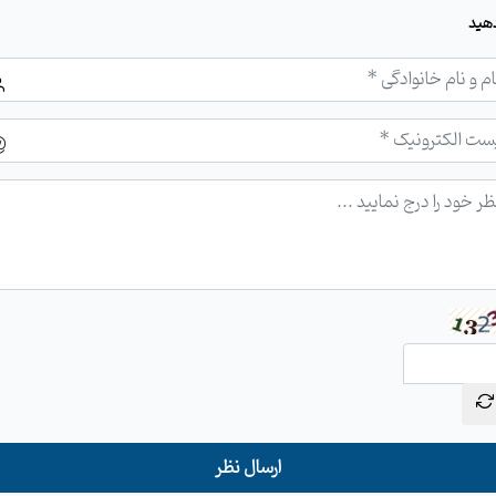
هید
ارسال نظر