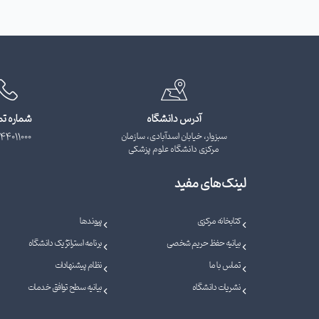
آدرس دانشگاه
شماره ت
سبزوار، خیابان اسدآبادی، سازمان
44011000
مرکزی دانشگاه علوم پزشکی
لینک‌های مفید
کتابخانه مرکزی
پیوندها
بیانیه حفظ حریم شخصی
برنامه استراتژیک دانشگاه
تماس با ما
نظام پیشنهادات
نشریات دانشگاه
بیانیه سطح توافق خدمات