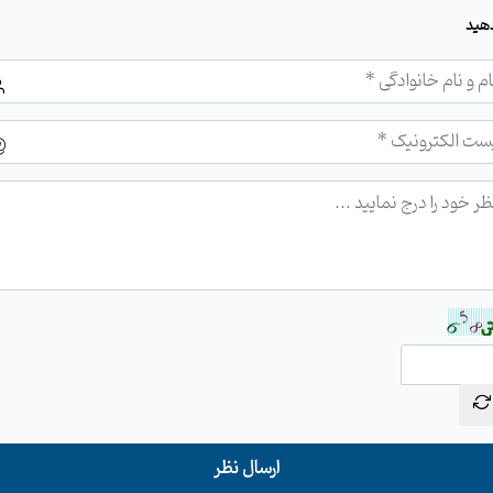
هید
ارسال نظر