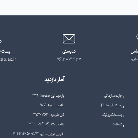
ماس
کدپستی
پست ا
ab.ac.ir
9613873137
051-
آمار بازدید
چارت سازمانی
بازدید این صفحه: 234
پرسشهای متداول
بازدید امروز: 907
پست الکترونیک
کل بازدید: 3520763
شفافیت
بازدید کنندگان آنلاین: 23
آخرین بروزرسانی: 1405/05/12 11:44