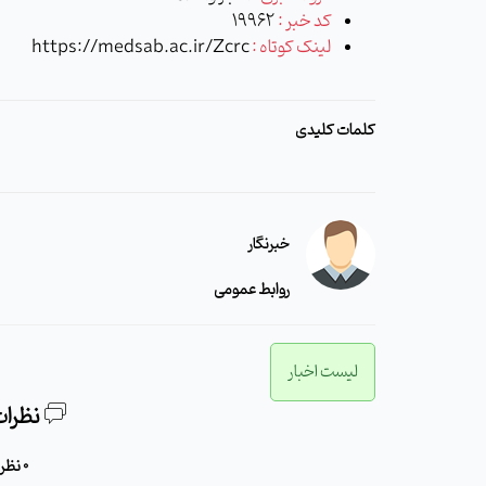
کد خبر :
19962
لینک کوتاه :
https://medsab.ac.ir/Zcrc
کلمات کلیدی
خبرنگار
روابط عمومی
لیست اخبار
نظرات
0 نظر برای این مطلب وجود دارد