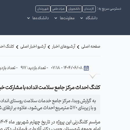
دسترسی سریع به:
کارمندان
دانشجویان
هیات علمی
شهروندان
دانشگاه
معاونت‌ها
دانشکده‌ها
صفحه اصلی
آرشیوهای اخبار
آرشیو اخبار اصلی
کلنگ احدا
1404/06/08 - 07:18
- تعداد بازدید: 917
- تعداد بازدیدکننده: 899
کلنگ احداث مرکز جامع سلامت انداده با مشارکت خیر
و با زیربنای ۵۷۰ مترمربع احداث می‌شود، علاوه بر ارتقای شاخص‌های بهداشتی، با ساخت پانسیون پزشک گامی اساسی برای ماندگاری کادر درمانی در منطقه برداشته است.
امام جمعه شهرستان جوین، دکتر آزادواری فرماندار، دکتر