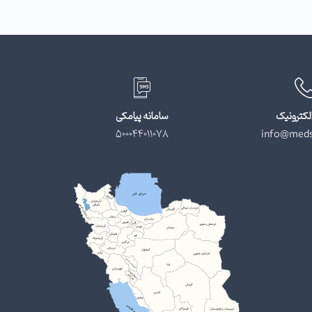
لکترونیک
سامانه پیامکی
500044011078
info@meds