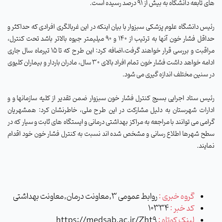
های تابعه دانشگاه به بیش از 91 درصد رسیده است.
رئیس دانشگاه علوم پزشکی سبزوار با بیان اینکه در این غربالگری افرادی که حداکثر و
حداقل فشار خون آنها به ترتیب از 140 و 90 میلیمتر جیوه بالاتر باشد تحت کنترل،
مراقبت و بررسی قرار خواهند گرفت،اضافه کرد:
این طرح که تا 15 تیرماه سال جاری
ادامه خواهد داشت فشار خون تمام افراد بالای ۳۰ سال، مادران باردار و بیماران کلیوی
در سنین مختلف اندازه گیری می شود.
رئیس ستاد اجرایی بسیج کنترل فشار خون سبزوار ضمن تقدیر از کلیه سازمانها و و
ادارات شهرستان به دلیل مشارکت در این طرح ملی، خاطرنشان کرد: همشهریان
گرامی می توانند با مراجعه به مراکز بهداشتی درمانی و ایستگاه های ثابت و سیار که در
سطح شهرها اطلاع رسانی و مشخص شده اند نسبت به کنترل فشار خون خود اقدام
نمایند.
گروه خبری :
روابط عمومی 3,معاونت درمان,معاونت بهداشتی
کد خبر :
10334
لینک کوتاه :
https://medsab.ac.ir/Zht9