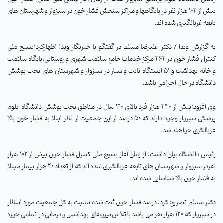
بیش از 102 هزار نفر در پایگاهها و مراکز سنجش فشار خون در سبزوار و شهرستان های
تابعه غربالگیری شده اند.
به گزارش وبدا / دکتر علیرضا مسلم در گفتگو با خبرنگار وبدا اظهارکرد:بسیج ملی
کنترل فشار خون در
262
مرکز خدمات جامع سلامت شهری و روستایی،پایگاه سلامت
و خانه بهداشت و
51
ایستگاه ثابت و سیار در سبزوار و شهرستان های تحت پوشش
دانشگاه در حال اجرا می باشد.
وی افزود:بیش از 240 هزار فرد بالای 30 سال در مناطق تحت پوشش دانشگاه علوم
پزشکی سبزوار وجود دارند که 50 درصد از این جمعیت از نظر ابتلا به فشار خون بالا
غربالگری خواهند شد.
رئیس دانشگاه بیان داشت:
از زمان آغاز بسیج ملی کنترل فشار خون بیش از 102 هزار
نفردر سبزوار و شهرستان های تابعه غربالگیری شده اند که از تعداد 20 هزار بیمار مبتلا
به فشار خون بالا شناسایی شده اند.
دکتر مسلم تصریح کرد: درصد فشار خون ثبت شده نسبت به كل جمعيت مورد انتظار
در سبزوار که 120 هزار نفر می باشد با تلاش نیروهای بهداشتی و درمانی در تمامی حوزه