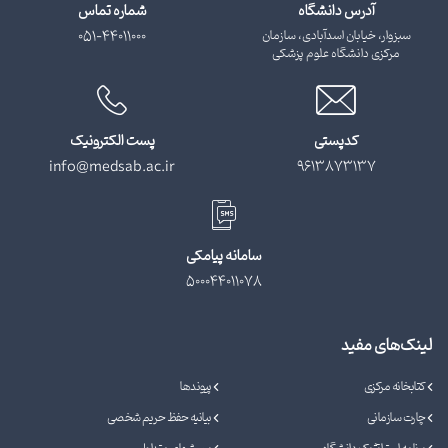
آدرس دانشگاه
شماره تماس
سبزوار، خیابان اسدآبادی، سازمان
051-44011000
مرکزی دانشگاه علوم پزشکی
کدپستی
پست الکترونیک
info@medsab.ac.ir
9613873137
سامانه پیامکی
500044011078
لینک‌های مفید
کتابخانه مرکزی
پیوندها
چارت سازمانی
بیانیه حفظ حریم شخصی