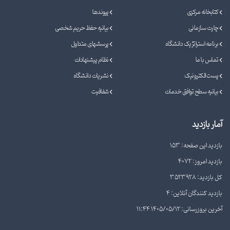
کتابخانه مرکزی
پیوندها
چارت سازمانی
بیانیه حفظ حریم شخصی
برنامه استراتژیک دانشگاه
پرسشهای متداول
تماس با ما
نظام پیشنهادات
پست الکترونیک
نشریات دانشگاه
بیانیه سطح توافق خدمات
شفافیت
آمار بازدید
بازدید این صفحه: 153
بازدید امروز: 4072
کل بازدید: 3523928
بازدید کنندگان آنلاین: 4
آخرین بروزرسانی: 1405/05/12 11:44