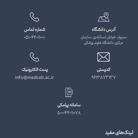
آدرس دانشگاه
شماره تماس
سبزوار، خیابان اسدآبادی، سازمان
051-44011000
مرکزی دانشگاه علوم پزشکی
کدپستی
پست الکترونیک
info@medsab.ac.ir
9613873137
سامانه پیامکی
500044011078
لینک‌های مفید