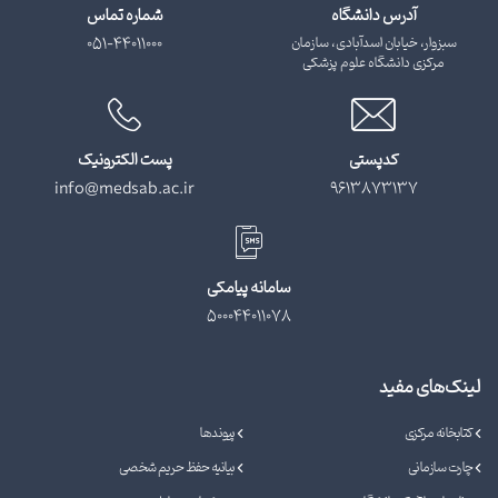
آدرس دانشگاه
شماره تماس
سبزوار، خیابان اسدآبادی، سازمان
051-44011000
مرکزی دانشگاه علوم پزشکی
کدپستی
پست الکترونیک
info@medsab.ac.ir
9613873137
سامانه پیامکی
500044011078
لینک‌های مفید
کتابخانه مرکزی
پیوندها
چارت سازمانی
بیانیه حفظ حریم شخصی