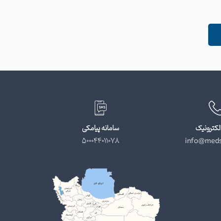
لکترونیک
سامانه پیامکی
500044011078
info@meds