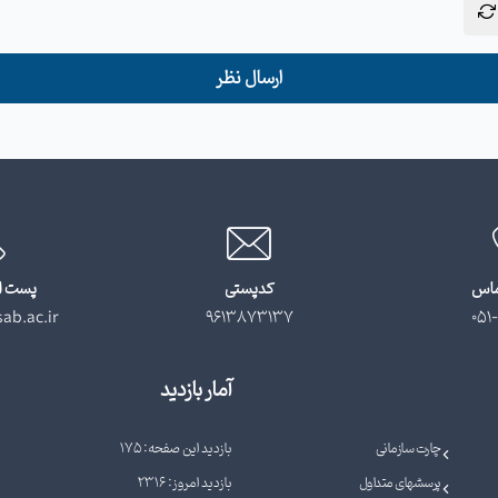
ارسال نظر
ماس
کدپستی
پست ا
ab.ac.ir
9613873137
051-
آمار بازدید
چارت سازمانی
بازدید این صفحه: 175
پرسشهای متداول
بازدید امروز: 2316