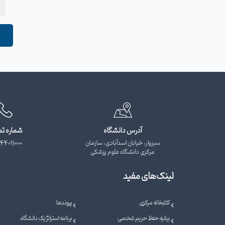
آدرس دانشگاه
شماره ت
سبزوار، خیابان اسدآبادی، سازمان
44011000
مرکزی دانشگاه علوم پزشکی
لینک‌های مفید
کتابخانه مرکزی
پیوندها
بیانیه حفظ حریم شخصی
برنامه استراتژیک دانشگاه