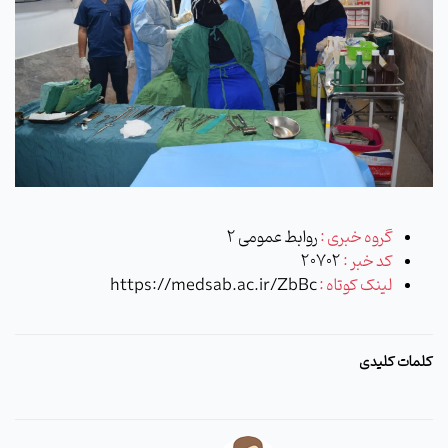
گروه خبری :
روابط عمومی 2
کد خبر :
20702
لینک کوتاه :
https://medsab.ac.ir/ZbBc
کلمات کلیدی