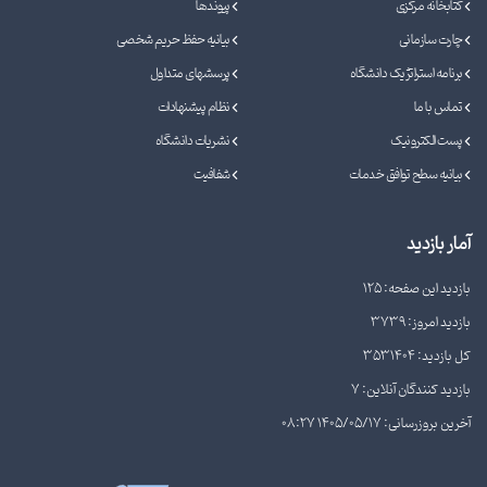
کتابخانه مرکزی
پیوندها
چارت سازمانی
بیانیه حفظ حریم شخصی
برنامه استراتژیک دانشگاه
پرسشهای متداول
تماس با ما
نظام پیشنهادات
پست الکترونیک
نشریات دانشگاه
بیانیه سطح توافق خدمات
شفافیت
آمار بازدید
بازدید این صفحه: 125
بازدید امروز: 3739
کل بازدید: 3531404
بازدید کنندگان آنلاین: 7
آخرین بروزرسانی: 1405/05/17 08:27