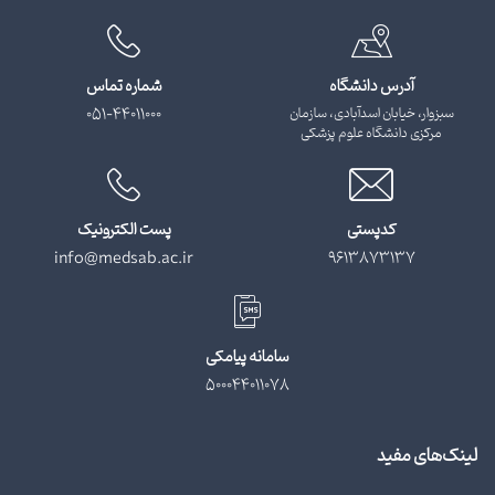
آدرس دانشگاه
شماره تماس
سبزوار، خیابان اسدآبادی، سازمان
051-44011000
مرکزی دانشگاه علوم پزشکی
کدپستی
پست الکترونیک
info@medsab.ac.ir
9613873137
سامانه پیامکی
500044011078
لینک‌های مفید