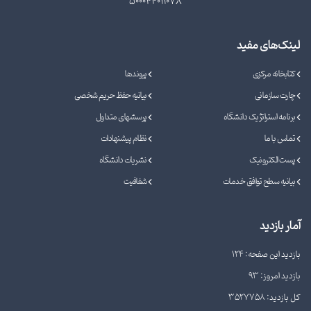
500044011078
لینک‌های مفید
کتابخانه مرکزی
پیوندها
چارت سازمانی
بیانیه حفظ حریم شخصی
برنامه استراتژیک دانشگاه
پرسشهای متداول
تماس با ما
نظام پیشنهادات
پست الکترونیک
نشریات دانشگاه
بیانیه سطح توافق خدمات
شفافیت
آمار بازدید
بازدید این صفحه: 124
بازدید امروز: 93
کل بازدید: 3527758