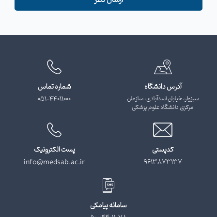
آدرس دانشگاه
شماره تماس
سبزوار، خیابان اسدآبادی، سازمان
051-44011000
مرکزی دانشگاه علوم پزشکی
کدپستی
پست الکترونیک
info@medsab.ac.ir
9613873137
سامانه پیامکی