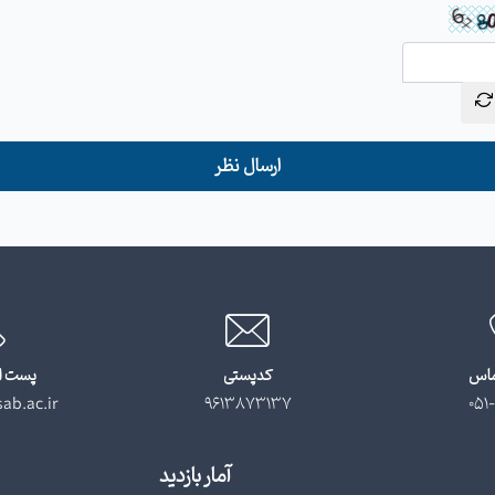
ارسال نظر
ماس
کدپستی
پست ا
ab.ac.ir
9613873137
051-
آمار بازدید