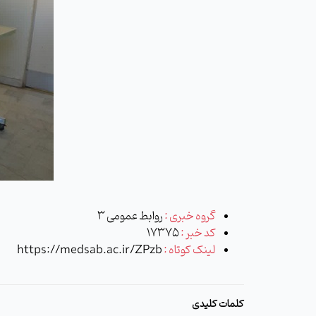
گروه خبری :
روابط عمومی 3
کد خبر :
17375
لینک کوتاه :
https://medsab.ac.ir/ZPzb
کلمات کلیدی