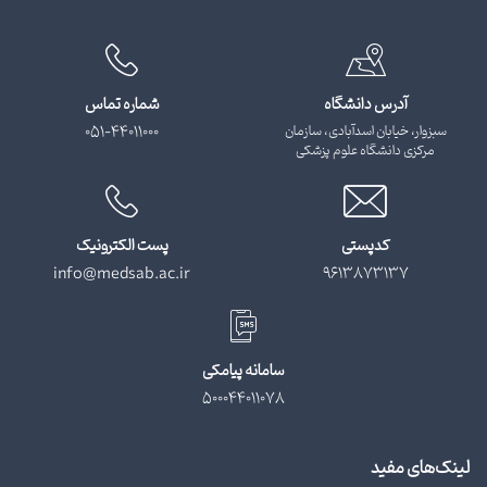
آدرس دانشگاه
شماره تماس
سبزوار، خیابان اسدآبادی، سازمان
051-44011000
مرکزی دانشگاه علوم پزشکی
کدپستی
پست الکترونیک
info@medsab.ac.ir
9613873137
سامانه پیامکی
500044011078
لینک‌های مفید