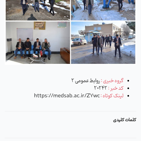
گروه خبری :
روابط عمومی 2
کد خبر :
20242
لینک کوتاه :
https://medsab.ac.ir/Z7wc
کلمات کلیدی