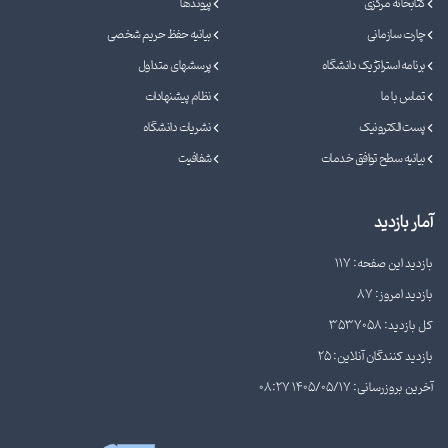
کتابخانه مرکزی
پیوندها
چارت سازمانی
بیانیه حفظ حریم شخصی
برنامه استراتژیک دانشگاه
پرسشهای متداول
تماس با ما
نظام پیشنهادات
پست الکترونیک
نشریات دانشگاه
بیانیه سطح توافق خدمات
شفافیت
آمار بازدید
بازدید این صفحه: 117
بازدید امروز: 87
کل بازدید: 3537058
بازدید کنندگان آنلاین: 25
آخرین بروزرسانی: 1405/05/17 08:27