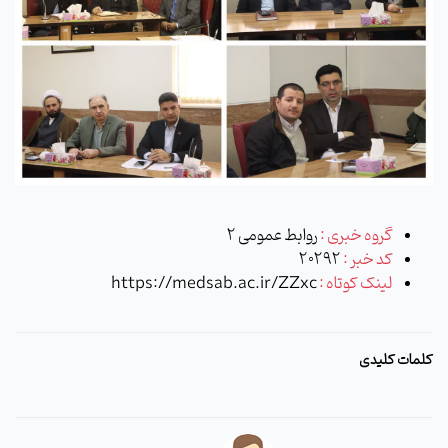
گروه خبری :
روابط عمومی 2
کد خبر :
20292
لینک کوتاه :
https://medsab.ac.ir/ZZxc
کلمات کلیدی