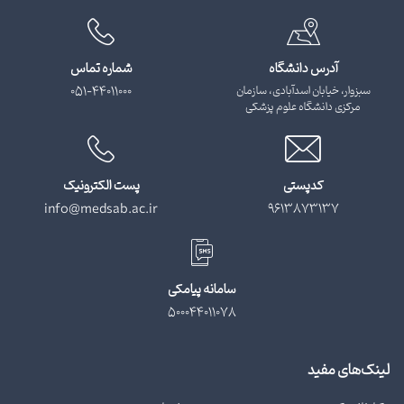
آدرس دانشگاه
شماره تماس
سبزوار، خیابان اسدآبادی، سازمان
051-44011000
مرکزی دانشگاه علوم پزشکی
کدپستی
پست الکترونیک
info@medsab.ac.ir
9613873137
سامانه پیامکی
500044011078
لینک‌های مفید