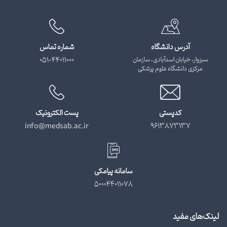
آدرس دانشگاه
شماره تماس
سبزوار، خیابان اسدآبادی، سازمان
051-44011000
مرکزی دانشگاه علوم پزشکی
کدپستی
پست الکترونیک
info@medsab.ac.ir
9613873137
سامانه پیامکی
500044011078
لینک‌های مفید