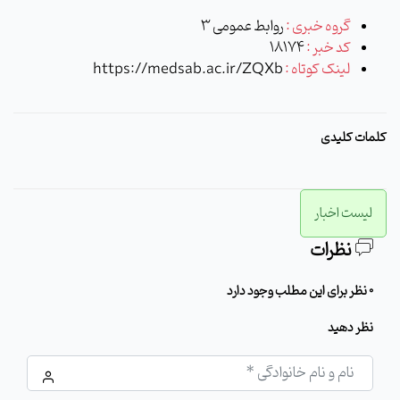
گروه خبری :
روابط عمومی 3
کد خبر :
18174
لینک کوتاه :
https://medsab.ac.ir/ZQXb
کلمات کلیدی
لیست اخبار
نظرات
0 نظر برای این مطلب وجود دارد
نظر دهید