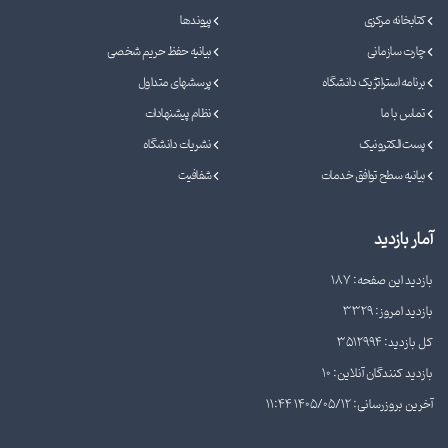
کتابخانه مرکزی
پیوندها
چارت سازمانی
بیانیه حفظ حریم شخصی
برنامه استراتژیک دانشگاه
پرسشهای متداول
تماس با ما
نظام پیشنهادات
پست الکترونیک
نشریات دانشگاه
بیانیه سطح توافق خدمات
شفافیت
آمار بازدید
بازدید این صفحه: 187
بازدید امروز: 3329
کل بازدید: 3512994
بازدید کنندگان آنلاین: 10
آخرین بروزرسانی: 1405/05/12 11:44