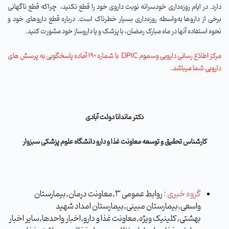
دارد. در ایام روزه‌داری خودسرانه نوبت داروی خود را قطع نکنید،
چراکه قطع ناگهانی
برخی از داروها به‌واسطه روزه‌داری بسیار خطرناک است. درباره قطع داروهای خود و
نحوه استفاده آنها در ماه مبارک رمضان، با پزشک و یا داروساز خود مشورت کنید.
مرکز اطلاع رسانی دارویی وسموم
DPIC
با شماره 190 آماده پاسخگویی به پرسش های
دارویی شما میباشد.
دکتر ماندانا دولت آبادی
کارشناس تحقیق و توسعه معاونت غذا و دارو دانشگاه علوم پزشکی سبزوار
گروه خبری :
روابط عمومی 3,معاونت درمان,بیمارستان
واسعی,بیمارستان مبینی,بیمارستان امداد شهید
بهشتی,کلینیک ویژه,معاونت غذا و دارو,اخبار واحدها,سایر اخبار