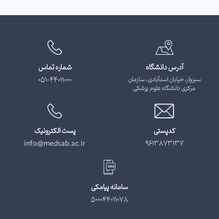
آدرس دانشگاه
شماره تماس
سبزوار، خیابان اسدآبادی، سازمان
051-44011000
مرکزی دانشگاه علوم پزشکی
کدپستی
پست الکترونیک
info@medsab.ac.ir
9613873137
سامانه پیامکی
500044011078