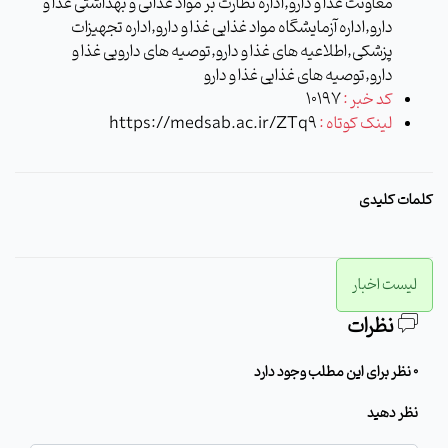
معاونت غذا و دارو,اداره نظارت بر مواد غذائی و بهداشتی غذا و
دارو,اداره آزمایشگاه مواد غذایی غذا و دارو,اداره تجهیزات
پزشکی,اطلاعیه های غذا و دارو,توصیه های دارویی غذا و
دارو,توصیه های غذایی غذا و دارو
کد خبر :
10197
لینک کوتاه :
https://medsab.ac.ir/ZTq9
کلمات کلیدی
لیست اخبار
نظرات
0 نظر برای این مطلب وجود دارد
نظر دهید