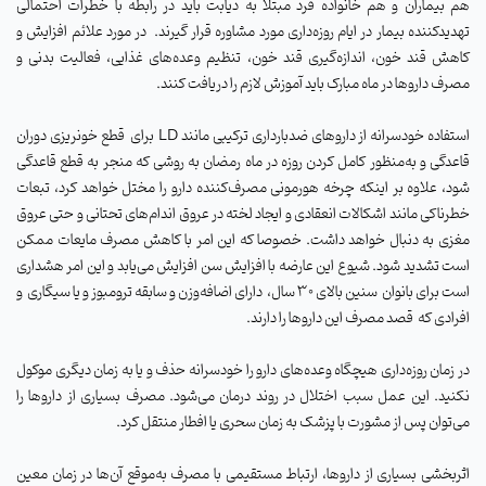
هم بیماران و هم‌ خانواده فرد مبتلا به دیابت باید در رابطه با خطرات احتمالی
تهدیدکننده بیمار در ایام روزه‌داری مورد مشاوره قرار گیرند.
در مورد علائم افزایش و
کاهش قند خون، اندازه‌گیری قند خون، تنظیم وعده‌های غذایی، فعالیت بدنی و
مصرف داروها در ماه مبارک باید آموزش لازم را دریافت کنند.
استفاده خودسرانه از داروهای ضدبارداری ترکیبی مانند
LD
برای
قطع خونریزی دوران
قاعدگی و به‌منظور کامل کردن روزه در ماه رمضان به روشی که منجر به قطع قاعدگی
شود، علاوه بر اینکه چرخه هورمونی مصرف‌کننده دارو را مختل خواهد کرد، تبعات
خطرناکی مانند اشکالات انعقادی و ایجاد لخته در عروق اندام‌های تحتانی و حتی عروق
مغزی به دنبال خواهد داشت. خصوصا که این امر با کاهش مصرف مایعات ممکن
است تشدید شود. شیوع این عارضه با افزایش سن افزایش می‌یابد و این امر هشداری
است برای بانوان
سنین بالای ۳0 سال،
دارای اضافه‌وزن و سابقه ترومبوز و یا سیگاری
و
افرادی که
قصد مصرف این داروها را دارند.
در زمان روزه‌داری هیچگاه وعده‌های دارو را خودسرانه حذف و یا به زمان دیگری موکول
نکنید. این عمل سبب اختلال در روند درمان می‌شود. مصرف بسیاری از داروها را
می‌توان پس از مشورت با پزشک به زمان سحری یا افطار منتقل کرد.
اثربخشی بسیاری از داروها، ارتباط مستقیمی با مصرف به‌موقع آن‌ها در زمان معین