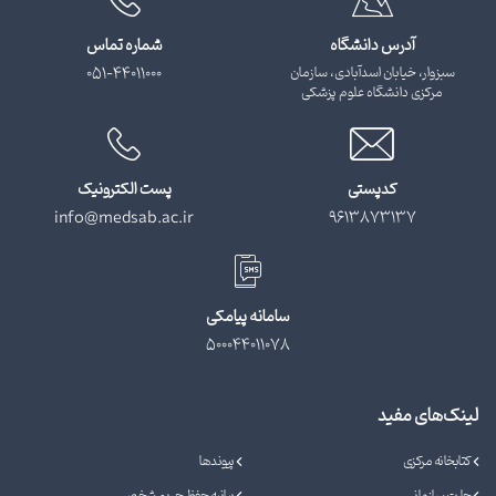
آدرس دانشگاه
شماره تماس
سبزوار، خیابان اسدآبادی، سازمان
051-44011000
مرکزی دانشگاه علوم پزشکی
کدپستی
پست الکترونیک
info@medsab.ac.ir
9613873137
سامانه پیامکی
500044011078
لینک‌های مفید
کتابخانه مرکزی
پیوندها
چارت سازمانی
بیانیه حفظ حریم شخصی