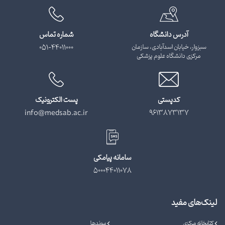
آدرس دانشگاه
شماره تماس
سبزوار، خیابان اسدآبادی، سازمان
051-44011000
مرکزی دانشگاه علوم پزشکی
کدپستی
پست الکترونیک
info@medsab.ac.ir
9613873137
سامانه پیامکی
500044011078
لینک‌های مفید
کتابخانه مرکزی
پیوندها