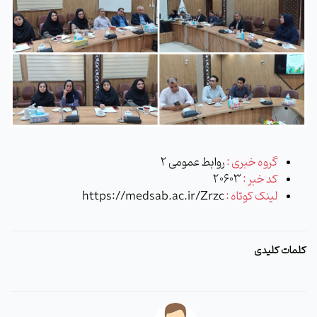
گروه خبری :
روابط عمومی 2
کد خبر :
20603
لینک کوتاه :
https://medsab.ac.ir/Zrzc
کلمات کلیدی