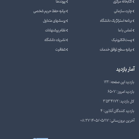
کتابخانه مرکزی
پیوندها
چارت سازمانی
بیانیه حفظ حریم شخصی
برنامه استراتژیک دانشگاه
پرسشهای متداول
تماس با ما
نظام پیشنهادات
پست الکترونیک
نشریات دانشگاه
بیانیه سطح توافق خدمات
شفافیت
آمار بازدید
بازدید این صفحه: 122
بازدید امروز: 6507
کل بازدید: 3534172
بازدید کنندگان آنلاین: 4
آخرین بروزرسانی: 1405/05/17 08:27