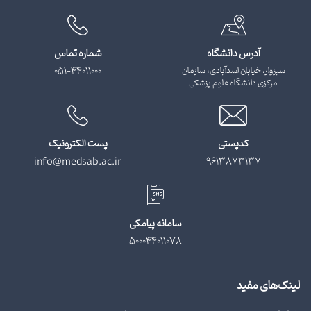
آدرس دانشگاه
شماره تماس
سبزوار، خیابان اسدآبادی، سازمان
051-44011000
مرکزی دانشگاه علوم پزشکی
کدپستی
پست الکترونیک
info@medsab.ac.ir
9613873137
سامانه پیامکی
500044011078
لینک‌های مفید