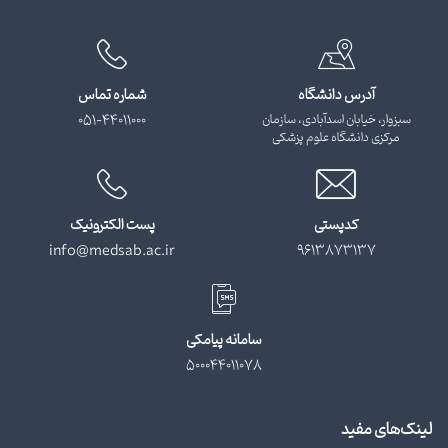
آدرس دانشگاه
شماره تماس
سبزوار، خیابان اسدآبادی، سازمان
051-44011000
مرکزی دانشگاه علوم پزشکی
کدپستی
پست الکترونیک
info@medsab.ac.ir
9613873137
سامانه پیامکی
500044011078
لینک‌های مفید