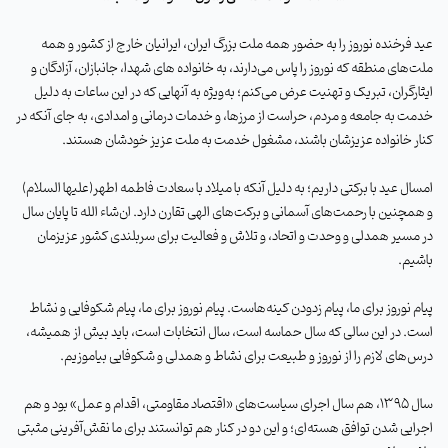
عید فرخنده نوروز را به حضور همه ملت بزرگ ایران، ایرانیان خارج از کشور و همه
ملت‌های منطقه که نوروز را پاس می‌دارند، به خانواده های شهدا، جانبازان، آزادگان و
ایثارگران، تبریک و تهنیت عرض می‌کنم؛ به‌ویژه به آنهایی که در این ساعات به دلیل
خدمت به جامعه و مردم، حراست از مرزها، و خدمات درمانی و امدادی، به جای آنکه در
کنار خانواده عزیزشان باشند، مشغول خدمت به ملت عزیز خودشان هستند
.
امسال عید با برکتی داریم؛ به دلیل آنکه با میلاد با سعادت فاطمه اطهر(علیها السلام)
و همچنین با رحمت‌های آسمانی و برکت‌های الهی تقارن دارد. ان‌شاء الله تا پایان سال
در مسیر همدلی و وحدت و اتحاد، و تلاش و فعالیت برای سربلندی کشور عزیزمان
باشیم
.
پیام نوروز برای ما، پیام زدودن کینه‌هاست. پیام نوروز برای ما، پیام شکوفایی و نشاط
است. در این سالی که سال حماسه است، سال انتخابات است، باید بیش از همیشه،
درس‌های لازم را از نوروز و طبیعت برای نشاط و همدلی و شکوفایی بیاموزیم
.
سال 1395، هم سال اجرای سیاست‌های «اقتصاد مقاومتی، اقدام و عمل» بود و هم
اجرایی شدن توافق هسته‌ای؛ و این دو در کنار هم توانستند برای ما نقش‌آفرینی مثبتی