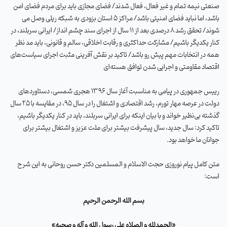
صنعتی نیمه تمام و غیر فعال، فعال شدند/ فضای مجازی باید برای مردم فضای امن
باشد، اما نباید فضای امنیتی باشد/ مراکز
۵
استان بزودی به شبکه ریلی وصل می
شوند/ تحقق رشد
۸
درصدی بعد از
۱۱
سال از اجرای سند چشم انداز
/
ایرانی سربلند، در
کنار یکدیگر باشیم/ مشارکت حداکثری و رقابت اخلاقی، سالم و قانونی، باید مد نظر
همه در انتخابات مهم پیش رو باشد/ تاکید بر نقش آفرینی مثبت اجرای سیاست‌های
اقتصاد مقاومتی و اجرایی شدن توافق هسته‌ای
رییس جمهوری در پیامی به مناسبت آغاز سال
۱۳۹۶
هجری شمسی، دستاوردهای
دولت در عرصه مهار تورم، رشد اقتصادی و اشتغال را در سال
۹۵
، در مقایسه با
۲۵
سال
گذشته بی‌نظیر خواند و با بیان اینکه برای ایرانی سربلند، باید در کنار یکدیگر باشیم،
تاکید کرد: سال جدید، سال پیشرفت بیشتر برای ملت عزیز و اشتغال بیشتر برای
جوانان ما خواهد بود
.
متن کامل پیام نوروزی حجت الاسلام و المسلمین دکتر حسن روحانی به این شرح
است
:
بسم الله الرحمن الرحیم
«
الحمدلله و الصلاه علی رسول الله و آله و صحبه
»