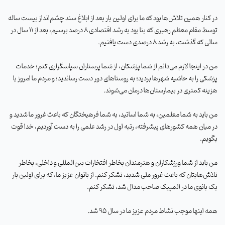
در کنار همین تلاش‌ها بود که ما برای اولین بار بعد از ابلاغ سند چشم‌انداز بیست ساله
توسط مقام معظم رهبری که بنا بود به رشد اقتصادی 8 درصد برسیم، بعد از 11 سال در
سالی که گذشت، به رشد 8 درصدی دست یافتیم
.
من در اینجا لازم می‌دانم از شما پزشکان، از شما پرستاران سپاسگزاری کنم؛ خدمات
پزشکی را به حاشیه شهرها بردید؛ به روستاهای دور دست رساندید؛ و مردم ما امروز با
هزینه کمتری در بیمارستان‌ها درمان می‌شوند
.
من باید به شما معلمین، به شما اساتید، به شما فرهیختگان که باعث غرور ما شدید و
در میان همه کشورهای پیشرفته، رتبه اول در رشد علمی را به دست آوردیم، خدا قوت
بگویم
.
من باید از شما ورزشکاران و هنرمندان بخاطر افتخارات بین‌المللی و داخلی، بخاطر
تلاش‌هایتان که باعث غرور ملی شدید، تشکر کنم. از بانوان عزیز ما، که برای اولین بار
یک بانوی ما در المپیک صاحب مدال شد، تشکر کنم
.
همه اینها موجب نشاط مردم عزیز ما در سال 95 شد
.