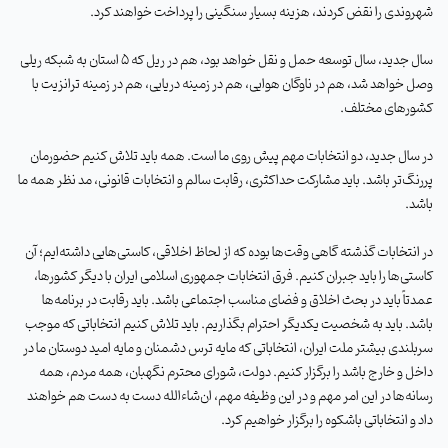
شهروندی را نقض کردند، هزینه بسیار سنگینی را پرداخت خواهند کرد
.
سال جدید، سال توسعه حمل و نقل خواهد بود، هم در ریل که 5 استان به شبکه ریلی
وصل خواهد شد، هم در ناوگان هوایی، هم در زمینه دریایی، هم در زمینه ترانزیت با
کشورهای مختلف
.
در سال جدید، دو انتخابات مهم پیش روی ما است. همه باید تلاش کنیم حضورمان
پررنگ‌تر باشد. باید مشارکت حداکثری، رقابت سالم و انتخابات قانونی، مد نظر همه ما
باشد
.
در انتخابات‌ گذشته گاهی وقت‌ها بوده که از لحاظ اخلاقی، کاستی‌هایی داشته‌ایم؛ آن
کاستی‌ها را باید جبران کنیم. فرق انتخابات جمهوری اسلامی ایران با دیگر کشورها،
عمدتاً باید در بحث اخلاق و فضای مناسب اجتماعی باشد. باید رقابت در برنامه‌ها
باشد. باید به شخصیت یکدیگر احترام بگذاریم
.
باید تلاش کنیم انتخاباتی که موجب
سربلندی بیشتر ملت ایران، انتخاباتی که مایه ترس دشمنان و مایه امید دوستان ما در
داخل و خارج باشد را برگزار کنیم. دولت، شورای محترم نگهبان، همه مردم، همه
رسانه‌ها در این امر مهم و در این وظیفه مهم، ان‌شاء‌الله دست به دست هم خواهند
داد و انتخاباتی باشکوه را برگزار خواهیم کرد
.