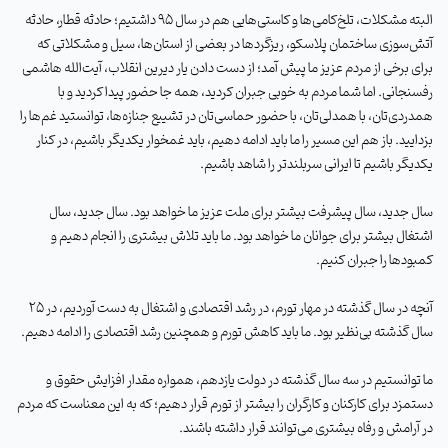
البته مشکلات، تلخ‌کامی‌ها و کاستی‌هایی هم در سال 95 داشتیم؛ حادثه قطار، حادثه
آتش‌سوزی ساختمان پلاسکو، ریزگردها در بعضی از استان‌ها، سیل و مشکلاتی که
برای برخی از مردم عزیز ما پیش آمد؛ از دست دادن یار دیرین انقلاب، آیت‌الله هاشمی
رفسنجانی. اما شما مردم به خوبی جبران کردید، همه جا حضور پیدا کردید و با
همدردی‌تان، با همدلی‌تان، با حضور حماسی‌تان در تشییع جنازه‌ها، توانستید غم‌ها را
بزدایید. باز هم این مسیر را ما باید ادامه دهیم، باید غمخوار یکدیگر باشیم، در کنار
یکدیگر باشیم تا ایرانی سربلندتر را شاهد باشیم
.
سال جدید، سال پیشرفت بیشتر برای ملت عزیز ما خواهد بود. سال جدید، سال
اشتغال بیشتر برای جوانان ما خواهد بود. ما باید تلاش بیشتری را انجام دهیم و
کمبودها را جبران کنیم
.
آنچه در سال گذشته در مهار تورم، در رشد اقتصادی و اشتغال به دست آوردیم، در 25
سال گذشته بی‌نظیر بود. ما باید کاهش تورم و همچنین رشد اقتصادی را ادامه دهیم
.
ما توانستیم در سه سال گذشته در دولت یازدهم، همواره مقدار افزایش حقوق و
دستمزد برای کارکنان و کارگران را بیشتر از تورم قرار دهیم؛ که به این معناست که مردم
در آرامش و رفاه بیشتری می‌توانند قرار داشته باشند
.