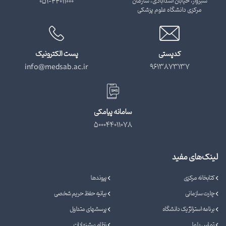
سبزوار، خیابان اسدآبادی، سازمان
051-44011000
مرکزی دانشگاه علوم پزشکی
کدپستی
پست الکترونیک
info@medsab.ac.ir
9613873137
سامانه پیامکی
500044011078
لینک‌های مفید
کتابخانه مرکزی
پیوندها
چارت سازمانی
بیانیه حفظ حریم شخصی
برنامه استراتژیک دانشگاه
پرسشهای متداول
تماس با ما
نظام پیشنهادات