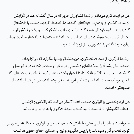
داشته باشند
.
من در اینجا لازم می‌دانم از شما کشاورزان عزیز که در سال گذشته هم در افزایش
تولیدات کشاورزی و هم در خودکفایی گندم، ما را مفتخر کردید، و ملت را خوشحال
کردید و به سفره خودتان هم برکت بیشتری دادید، تشکر کنم. و بخاطر تلاش‌تان،
بخاطر فروش محصولات کشاورزی‌تان، از جمله گندم که دولت 15 هزار میلیارد تومان
برای خرید گندم به کشاورزان عزیز پرداخت کرد
.
از شما کارگران، از شما صنعتگران، من متشکر و سپاسگزارم که در تولیدات
صنعتی‌مان رشد قابل ملاحظه‌ای داشتیم و در برخی از محصولات به دو برابر سال
گذشته رسیدیم. با تلاش بانک‌ها، 24 هزار واحد صنعتی نیمه تمام و یا واحدهایی که
فعال نبودند، بحمدالله فعال شدند و این به معنای رشد اقتصادی در «سال اقتصاد
مقاومتی» است
.
من از مهندسین و کارگران صنعت نفت تشکر می‌کنم که با تلاش و کوشش
اعجاب‌انگیزشان توانستند تولید نفت و میعانات گازی را به دو برابر برسانند
.
ما توانستیم با دیپلماسی نفتی، با تلاش شما مهندسین و کارگران، جایگاه قبلی‌مان در
تولید نفت و گاز و میعانات را بازپس بگیریم و این به معنای احقاق حقوق ما است
.