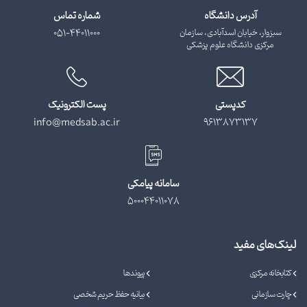
آدرس دانشگاه
شماره تماس
سبزوار، خیابان اسدآبادی، سازمان
051-44011000
مرکزی دانشگاه علوم پزشکی
کدپستی
پست الکترونیک
info@medsab.ac.ir
9613873137
سامانه پیامکی
500044011078
لینک‌های مفید
کتابخانه مرکزی
پیوندها
چارت سازمانی
بیانیه حفظ حریم شخصی