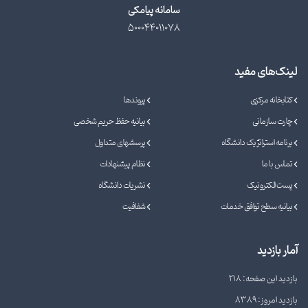
سامانه پیامکی
500044011078
لینک‌های مفید
کتابخانه مرکزی
پیوندها
چارت سازمانی
بیانیه حفظ حریم شخصی
برنامه استراتژیک دانشگاه
پرسشهای متداول
تماس با ما
نظام پیشنهادات
پست الکترونیک
نشریات دانشگاه
بیانیه سطح توافق خدمات
شفافیت
آمار بازدید
بازدید این صفحه: 218
بازدید امروز: 8389