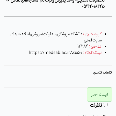
تحصیلات تکمیلی-
واحد پذیرش و ثبت نام
شماره های تماس
6-
05144018445
گروه خبری :
دانشکده پزشکی,معاونت آموزشی,اطلاعیه های
سایت اصلی
کد خبر :
12284
لینک کوتاه :
https://medsab.ac.ir/Zu59
کلمات کلیدی
لیست اخبار
نظرات