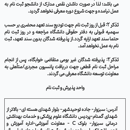
می باشد؛ لذا در صورت داشتن نقص مدارک از دانشجو ثبت نام به
عمل نیامده و جهت شروع دوره معرفی نخواهد گردید.
تذکر 2:
قبل از روز ثبت نام جهت تودیع سند تعهد محضری بر حسب
سهمیه قبولی به دفتر حقوقی دانشگاه مراجعه و در روز ثبت نام
حتما سند تعهد ارایه گردد.از پذیرفته شدگان بدون سند تعهد، ثبت
نام به عمل نخواهد آمد.
تذکر2:
پذیرفته شدگان غیر بومی متقاضی خوابگاه، پس از انجام
مراحل
ثبت نام قطعی
جهت دریافت پانسیون مجردی/متأهلی به
معاونت توسعه دانشگاه معرفی می گردند.
واحد پذیرش و ثبت نام
آدرس: سبزوار- جاده توحیدشهر- بلوار شهدای هسته ای- بالاتر از
شهدای گمنام-پردیس دانشگاه علوم پزشکی و خدمات بهداشتی
درمانی سبزوار- بلوک
C
–
معاونت آموزشی-اداره آموزش و