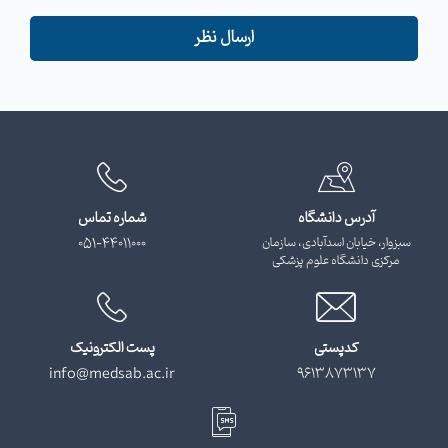
ارسال نظر
آدرس دانشگاه
شماره تماس
سبزوار، خیابان اسدآبادی، سازمان
051-44011000
مرکزی دانشگاه علوم پزشکی
کدپستی
پست الکترونیک
info@medsab.ac.ir
9613873137