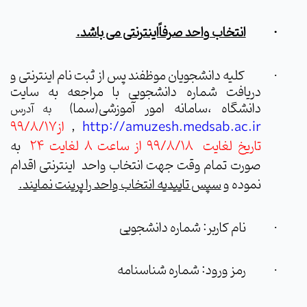
انتخاب واحد صرفاًاینترنتی می باشد.
·
کلیه دانشجویان موظفند پس از ثبت نام اینترنتی و
·
دریافت شماره دانشجویی با مراجعه به سایت
دانشگاه ،سامانه امور آموزشی(سما)
به آدرس
http://amuzesh.medsab.ac.ir
,
از99/8/17
تاریخ لغایت
99/8/18 از ساعت 8 لغایت 24
به
صورت تمام وقت جهت انتخاب واحد
اینترنتی اقدام
نموده و
سپس تاییدیه انتخاب واحد را پرینت نمایند.
نام کاربر: شماره دانشجویی
·
رمز ورود: شماره شناسنامه
·