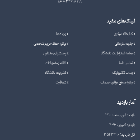
500044011078
لینک‌های مفید
کتابخانه مرکزی
پیوندها
چارت سازمانی
بیانیه حفظ حریم شخصی
برنامه استراتژیک دانشگاه
پرسشهای متداول
تماس با ما
نظام پیشنهادات
پست الکترونیک
نشریات دانشگاه
بیانیه سطح توافق خدمات
شفافیت
آمار بازدید
بازدید این صفحه: 211
بازدید امروز: 4090
کل بازدید: 3523946