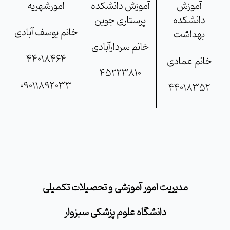
آموزش
آموزش دانشکده
امورشهریه
دانشکده
پرستاری جوین
خانم یوسف آبادی
بهداشت
خانم سردارآبادی
44018464
خانم عمادی
45223810
09011892033
44018352
مدیریت امور آموزشی و تحصیلات تکمیلی
دانشگاه علوم پزشکی سبزوار