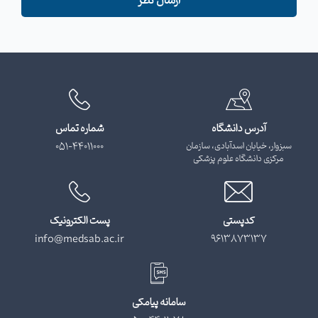
ارسال نظر
آدرس دانشگاه
شماره تماس
سبزوار، خیابان اسدآبادی، سازمان
051-44011000
مرکزی دانشگاه علوم پزشکی
کدپستی
پست الکترونیک
info@medsab.ac.ir
9613873137
سامانه پیامکی