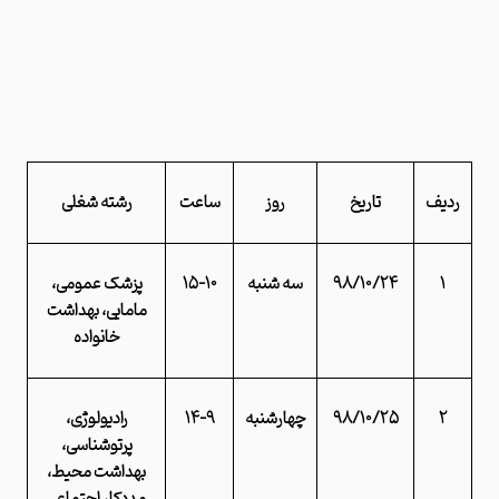
ردیف
تاریخ
روز
ساعت
رشته شغلی
1
98/10/24
سه شنبه
15-10
پزشک عمومی،
مامایی، بهداشت
خانواده
2
98/10/25
چهارشنبه
14-9
رادیولوژی،
پرتوشناسی،
بهداشت محیط،
مددکار اجتماعی