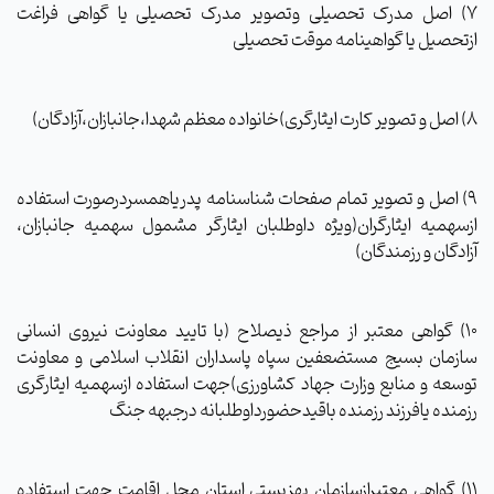
7) اصل مدرک تحصیلی وتصویر مدرک تحصیلی یا گواهی فراغت
ازتحصیل یا گواهینامه موقت تحصیلی
8) اصل و تصویر کارت ایثارگری)خانواده معظم شهدا،جانبازان،آزادگان)
9) اصل و تصویر تمام صفحات شناسنامه پدریاهمسردرصورت استفاده
ازسهمیه ایثارگران(ویژه داوطلبان ایثارگر مشمول سهمیه جانبازان،
آزادگان و رزمندگان)
10) گواهی معتبر از مراجع ذیصلاح (با تایید معاونت نیروی انسانی
سازمان بسیج مستضعفین سپاه پاسداران انقلاب اسلامی و معاونت
توسعه و منابع وزارت جهاد کشاورزی)جهت استفاده ازسهمیه ایثارگری
رزمنده یافرزند رزمنده باقیدحضورداوطلبانه درجبهه جنگ
11) گواهی معتبرازسازمان بهزیستی استان محل اقامت جهت استفاده