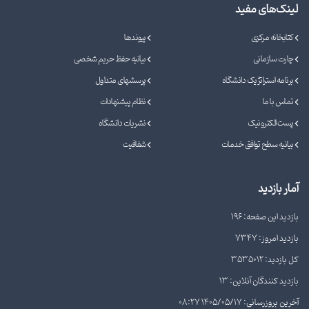
لینک‌های مفید
کتابخانه مرکزی
پیوندها
چارت سازمانی
بیانیه حفظ حریم شخصی
برنامه استراتژیک دانشگاه
پرسشهای متداول
تماس با ما
نظام پیشنهادات
پست الکترونیک
نشریات دانشگاه
بیانیه سطح توافق خدمات
شفافیت
آمار بازدید
بازدید این صفحه: 196
بازدید امروز: 7347
کل بازدید: 3535012
بازدید کنندگان آنلاین: 13
آخرین بروزرسانی: 1405/05/17 08:27