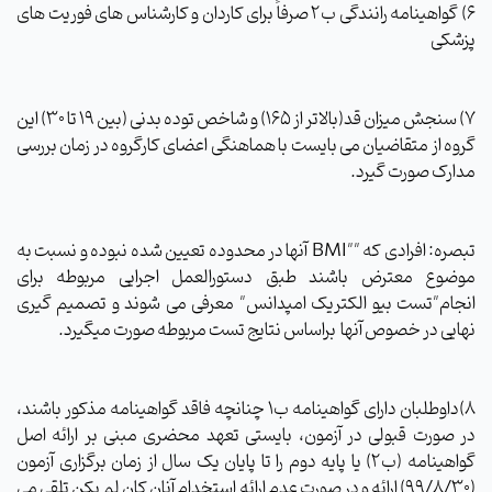
6) گواهینامه رانندگی ب2 صرفاً برای کاردان و کارشناس های فوریت های
پزشکی
7) سنجش میزان قد(بالاتر از 165) و شاخص توده بدنی (بین 19 تا 30) این
گروه از متقاضیان می بایست با هماهنگی اعضای کارگروه در زمان بررسی
مدارک صورت گیرد.
تبصره: افرادی که ""BMI آنها در محدوده تعیین شده نبوده و نسبت به
موضوع معترض باشند طبق دستورالعمل اجرایی مربوطه برای
انجام"تست بیو الکتریک امپدانس" معرفی می شوند و تصمیم گیری
نهایی در خصوص آنها
براساس نتایج تست مربوطه صورت میگیرد.
8)داوطلبان دارای گواهینامه ب1 چنانچه فاقد گواهینامه مذکور باشند،
در صورت قبولی در آزمون، بایستی تعهد محضری مبنی بر ارائه اصل
گواهینامه (ب2) یا پایه دوم را تا پایان یک سال از زمان برگزاری آزمون
(99/8/30) ارائه و در صورت عدم ارائه استخدام آنان کان لم یکن تلقی می