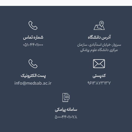
آدرس دانشگاه
شماره تماس
سبزوار، خیابان اسدآبادی، سازمان
051-44011000
مرکزی دانشگاه علوم پزشکی
کدپستی
پست الکترونیک
info@medsab.ac.ir
9613873137
سامانه پیامکی
500044011078