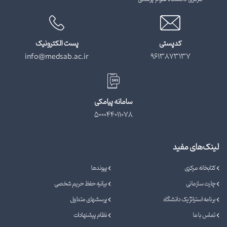
کدپستی
پست الکترونیک
info@medsab.ac.ir
9613873137
سامانه پیامکی
500044011078
لینک‌های مفید
کتابخانه مرکزی
پیوندها
چارت سازمانی
بیانیه حفظ حریم شخصی
برنامه استراتژیک دانشگاه
پرسشهای متداول
تماس با ما
نظام پیشنهادات