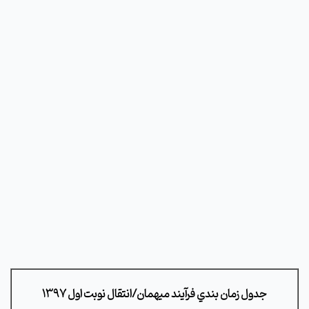
جدول زمان بندي فرآيند ميهمان/انتقال نوبت اول 1397