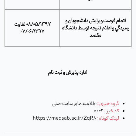
اتمام فرصت ويرايش دانشجويان و
08/05/1397 لغايت
رسيدگي و اعلام نتيجه توسط دانشگاه
07/06/1397
مقصد
اداره پذیرش و ثبت نام
گروه خبری :
اطلاعیه های سایت اصلی
کد خبر :
8062
لینک کوتاه :
https://medsab.ac.ir/ZqR8