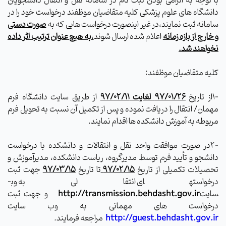
با توجه به الزامی بودن ثبت نام در سامانه نقل و انتقال دانشجویان
دانشگاه های علوم پزشکی کلیه متقاضیان موظفند درخواست خود را در
سامانه ثبت نمایند،در غیر اینصورت درخواست هایی که به
صورت دستی
و خارج از بازه زمانه
اعلام شده ارسال شوند
،
به هیچ عنوان ترتیب اثر داده
نخواهند شد.
کلیه متقاضیان موظفند:
-1از تاریخ
97/01/26 لغایت 97/02/11
از طریق سایت دانشگاه فرم
مهمان/ انتقال را دریافت نموده و پس از تکمیل آن نسبت به تحویل فرم
مربوطه به آموزش دانشکده ها اقدام نمایند.
-2در صورت موافقت واحد نقل و انتقالات و دانشکده با درخواست
دانشجو و تأیید فرم توسط مدیرگروه، ریاست دانشکده، مدیرآموزش و
تحصیلات تکمیلی از تاریخ
97/02/15
تا تاریخ
97/03/15
جهت ثبت
درخواستهای انتقالی به وب­
سایت
http://transmission.behdasht.gov.ir
و جهت ثبت
درخواست های مهمانی به وب سایت
http://guest.behdasht.gov.ir
مراجعه فرمایند.