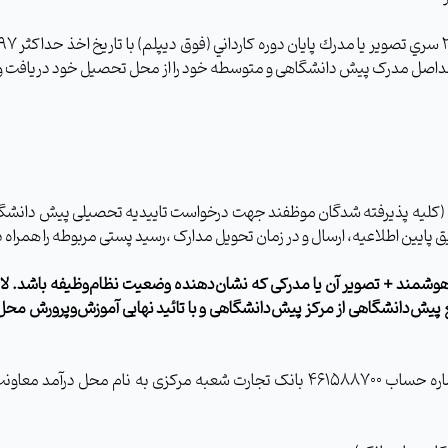
ی (کلیه پذیرفته شدگان موظفند جهت درخواست تاییدیه تحصیلی پیش دانشگا
 پایین اطلاعیه، ارسال و در زمان تحویل مدارک ،رسید پستی مربوطه را همراه 
هوشمند + تصویر آن یا مدرکی که نشان‌دهنده وضعیت نظام‌وظیفه باشد.
لا
 پیش‌دانشگاهی
از مرکز پیش‌دانشگاهی و با تائید نهایی آموزش‌وپرورش
محل
12- همراه داشتن فیش واریزی به مبلغ 300000 ریال به شماره حساب 461588700 بانک 