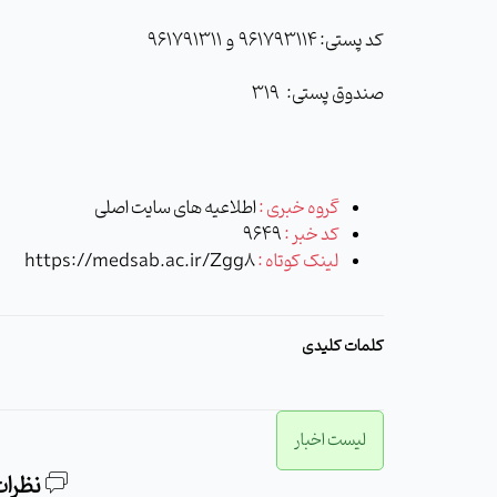
کد پستی: 961793114 و 961791311
صندوق پستی: 319
گروه خبری :
اطلاعیه های سایت اصلی
کد خبر :
9649
لینک کوتاه :
https://medsab.ac.ir/Zgg8
کلمات کلیدی
لیست اخبار
نظرات