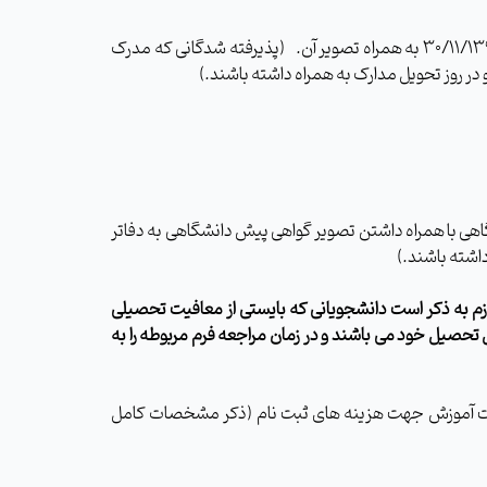
7- اصل گواهينامه پيش دانشگاهي يا گواهي موقت آن +2 سري تصوير یا مدرك پايان دوره كارداني (فوق ديپلم) با تاريخ اخذ حداكثر 30/11/1397 به همراه تصویر آن. (پذیرفته شدگانی که مدرک
هی با همراه داشتن تصویر گواهی پیش دانشگاهی به دفاتر
داشته باشند.)
زم به ذکر است دانشجویانی که بایستی از معافیت تحصیلی
 تحصیل
خود می باشند و در زمان مراجعه فرم مربوطه را به
تجارت شعبه مرکزی به نام محل درآمد معاونت آموزش جهت هزینه های ثبت نام (ذکر مشخصات کامل