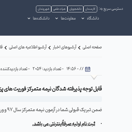
دسترسی سریع به:
کارمندان
دانشجویان
هیات علمی
شهروندان
دانشگاه
معاونت‌ها
دانشکده‌ها
صفحه اصلی
آرشیوهای اخبار
آرشیو اطلاعیه های اصلی
قا
// - 14:56
- تعداد بازدید: 2054
- تعداد بازدیدکننده: 552
قابل توجه پذیرفته شدگان نیمه متمرکز فوریت های پزشک
ضمن تبریک قبولی شما در آزمون نیمه متمرکز سال 97 و ورود به عرصه جدیدی از علم و دانش ،توجه شمارا به رعایت نکات ذیل جلب می نماییم.
·
ثبت نام اولیه صرفاًاینترنتی می باشد.