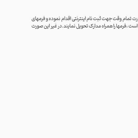
ن موظفند با مراجعه به سایت دانشگاه ،سامانه ثبت نام جدیدالورود، از تاریخ 97/10/27 لغایت 97/11/01 به صورت تمام وقت جهت ثبت نام اینترنتی اقدام نموده و فرمهای
است ،فرمها را همراه مدارک تحویل نمایند.در غیر این صورت