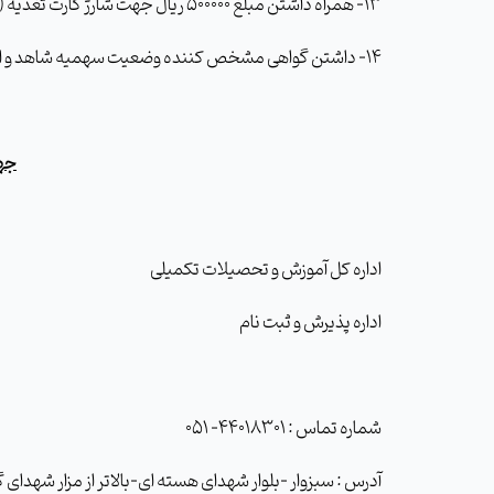
13- همراه داشتن مبلغ 500000 ریال جهت شارژ کارت تغذیه (کارت عابر بانک)
14- داشتن گواهی مشخص کننده وضعیت سهمیه شاهد و ایثارگر برای پذیرفته شدگانی که از این سهمیه استفاده نموده اند.
جهت
اداره کل آموزش و تحصیلات تکمیلی
اداره پذیرش و ثبت نام
شماره تماس : 44018301- 051
آدرس : سبزوار -بلوار شهدای هسته ای-بالاتر از مزار شهدا