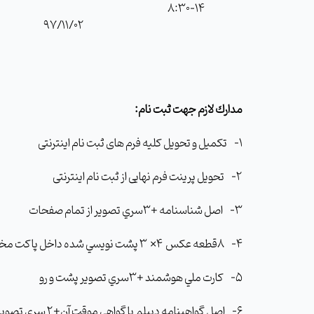
8:30-14
97/11/02
مدارك لازم جهت ثبت نام:
1- تکمیل و تحویل کلیه فرم های ثبت نام اینترنتی
2- تحویل پرینت فرم نهایی از ثبت نام اینترنتی
3- اصل شناسنامه +3سري تصوير از تمام صفحات
4- 8قطعه عكس 4× 3 پشت نويسي شده داخل پاکت مخصوص عکس
5- كارت ملي هوشمند +3سري تصوير پشت و رو
6- اصل گواهينامه دیپلم يا گواهي موقت آن+2 سري تصوير