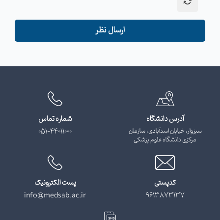
ارسال نظر
آدرس دانشگاه
شماره تماس
سبزوار، خیابان اسدآبادی، سازمان
051-44011000
مرکزی دانشگاه علوم پزشکی
کدپستی
پست الکترونیک
info@medsab.ac.ir
9613873137