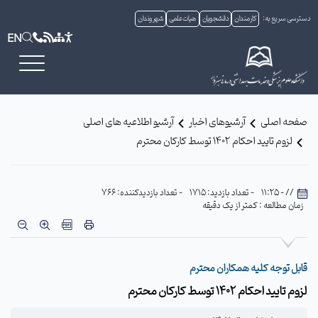
دسترسی سریع به:
کارمندان
دانشجویان
هیات علمی
شهروندان
EN
صفحه اصلی
آرشیوهای اخبار
آرشیو اطلاعیه های اصلی
لزوم تایید احکام 1402 توسط کارکان محترم
// - 11:25
- تعداد بازدید: 1715
- تعداد بازدیدکننده: 766
زمان مطالعه : کمتر از یک دقیقه
قابل توجه کلیه همکاران محترم
لزوم تایید احکام 1402 توسط کارکان محترم