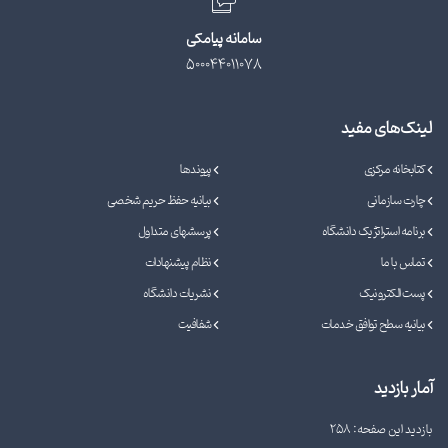
سامانه پیامکی
500044011078
لینک‌های مفید
کتابخانه مرکزی
پیوندها
چارت سازمانی
بیانیه حفظ حریم شخصی
برنامه استراتژیک دانشگاه
پرسشهای متداول
تماس با ما
نظام پیشنهادات
پست الکترونیک
نشریات دانشگاه
بیانیه سطح توافق خدمات
شفافیت
آمار بازدید
بازدید این صفحه: 258