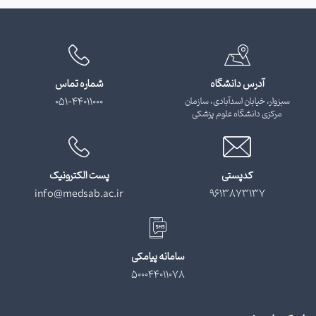
آدرس دانشگاه
شماره تماس
سبزوار، خیابان اسدآبادی، سازمان
051-44011000
مرکزی دانشگاه علوم پزشکی
کدپستی
پست الکترونیک
info@medsab.ac.ir
9613873137
سامانه پیامکی
500044011078