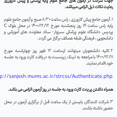
ت شرکت در آزمون های جامع علوم پایه پزشکی و پیش کارورزی
یت نکات ذیل الزامی میباشد.
آزمون جامع پیش کارورزی ، راس ساعت 8:30 صبح و آزمون جامع علوم
 ساعت 14 روز پنجشنبه مورخ 1400/12/12 در محل بلوک
C
دیس دانشگاه علوم پزشکی سبزوار- ستاد معاونت های آموزشی و
شجویی ، فرهنگی طبقه همکف برگزار می گردد.
کلیه دانشجویان میتوانند ازساعت 12 ظهر روز چهارشنبه مورخ
1400/12/11 با مراجعه به لینک زیرنسبت به دریافت کارت ورود به جلسه
 اقدام نمایند.
http://sanjesh.mums.ac.ir/strcss/Authenticate.p
اه داشتن پرینت کارت ورود به جلسه در روز آزمون الزامی می باشد.
شرکت کنندگان بایستی از یک ساعت قبل از برگزاری آزمون در محل
ور داشته باشند.