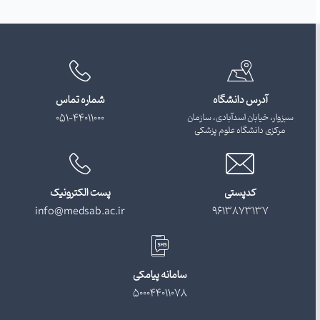
آدرس دانشگاه
شماره تماس
سبزوار، خیابان اسدآبادی، سازمان
051-44011000
مرکزی دانشگاه علوم پزشکی
کدپستی
پست الکترونیک
info@medsab.ac.ir
9613873137
سامانه پیامکی
500044011078