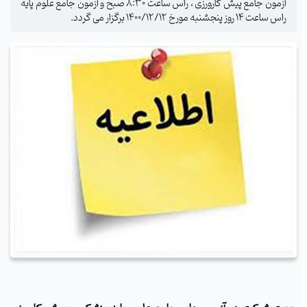
آزمون جامع پیش کارورزی ، راس ساعت 8:30 صبح و آزمون جامع علوم پایه
راس ساعت 14 روز پنجشنبه مورخ 1400/12/12 برگزار می گردد.