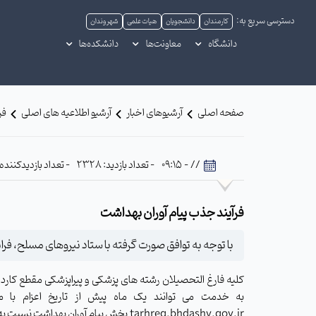
دسترسی سریع به:
کارمندان
دانشجویان
هیات علمی
شهروندان
دانشگاه
معاونت‌ها
دانشکده‌ها
صفحه اصلی
آرشیوهای اخبار
آرشیو اطلاعیه های اصلی
فر
// - 09:15
- تعداد بازدید: 2328
- تعداد بازدیدکننده: 1048
فرآیند جذب پیام آوران بهداشت
با توجه به توافق صورت گرفته با ستاد نیروهای مسلح، فر
کلیه فارغ التحصیلان رشته های پزشکی و پیراپزشکی مقطع کاردانی،
به خدمت می توانند یک ماه پیش از تاریخ اعزام با م
tarhreg.bhdashy.gov.ir بخش پیام آوران بهداشت نسبت به انجام فرآیند ثبت نام اقدام نمایند.