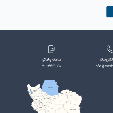
لکترونیک
سامانه پیامکی
500044011078
info@meds