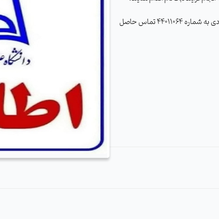
متقاضیان در صورت هر گونه سوال با واحد طرح خانم دولت آبادی به شماره 44011064 تماس حاصل