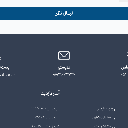
ارسال نظر
ماس
کدپستی
پست ا
ab.ac.ir
9613873137
051-
آمار بازدید
چارت سازمانی
بازدید این صفحه: 419
پرسشهای متداول
بازدید امروز: 5157
پست الکترونیک
کل بازدید: 3525013