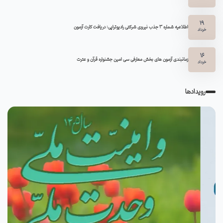
19
اطلاعیه شماره 3 جذب نیروی شرکتی رادیوتراپی: دریافت کارت آزمون
خرداد
16
زمانبندی آزمون های بخش معارفی سی امین جشنواره قرآن و عترت
خرداد
رویدادها