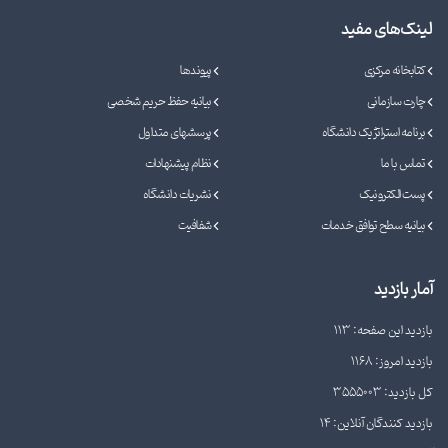
لینک‌های مفید
کتابخانه مرکزی
پیوندها
چارت سازمانی
بیانیه حفظ حریم شخصی
برنامه استراتژیک دانشگاه
پرسشهای متداول
تماس با ما
نظام پیشنهادات
پست الکترونیک
نشریات دانشگاه
بیانیه سطح توافق خدمات
شفافیت
آمار بازدید
بازدید این صفحه: 113
بازدید امروز: 1168
کل بازدید: 3555003
بازدید کنندگان آنلاین: 14