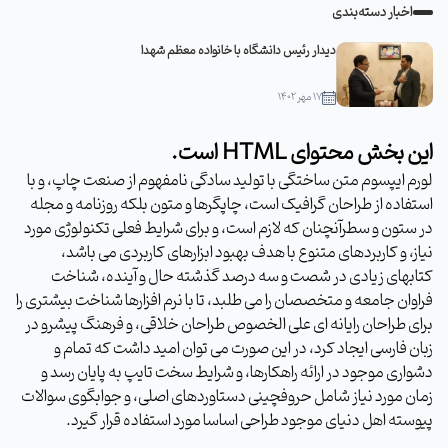
اخبار دسته‌بندی
دیدار رئیس دانشگاه با خانواده معظم شهدا
۱۷ مهر ۱۴۰۲
این بخش محتوای HTML است.
لورم ایپسوم متن ساختگی با تولید سادگی نامفهوم از صنعت چاپ، و با
استفاده از طراحان گرافیک است، چاپگرها و متون بلکه روزنامه و مجله
در ستون و سطرآنچنان که لازم است، و برای شرایط فعلی تکنولوژی مورد
نیاز، و کاربردهای متنوع با هدف بهبود ابزارهای کاربردی می باشد،
کتابهای زیادی در شصت و سه درصد گذشته حال و آینده، شناخت
فراوان جامعه و متخصصان را می طلبد، تا با نرم افزارها شناخت بیشتری را
برای طراحان رایانه ای علی الخصوص طراحان خلاقی، و فرهنگ پیشرو در
زبان فارسی ایجاد کرد، در این صورت می توان امید داشت که تمام و
دشواری موجود در ارائه راهکارها، و شرایط سخت تایپ به پایان رسد و
زمان مورد نیاز شامل حروفچینی دستاوردهای اصلی، و جوابگوی سوالات
پیوسته اهل دنیای موجود طراحی اساسا مورد استفاده قرار گیرد.