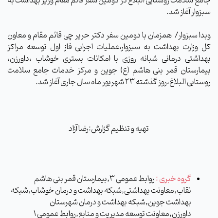
جامع سلامت روستایی البلاغ در دومین سفر قائم مقام وزیر بهداشت به
سبزوار آغاز شد.
وبدا سبزوار/
همزمان با دومین سفر دکتر حریر چی قائم مقام و معاون
کل وزارت بهداشت به سبزوار،عملیات اجرایی فاز اول توسعه مراکز
بهداشتی درمانی شبانه روزی با امکانات بستری خوشاب ،داورزن،
بیمارستان قمر بنی هاشم (ع) جوین و مرکز خدمات جامع سلامت
روستایی البلاغ،روز گذشته 23 شهریور ماه سال جاری آغاز شد.
تهیه و تنظیم گزارش:رضا آزاد
گروه خبری :
روابط عمومی 3,بیمارستان قمر بنی هاشم
نقاب,معاونت بهداشتی,شبکه بهداشت و درمان خوشاب,شبکه
بهداشت جوین,شبکه بهداشت و درمان شهرستان
داورزن,معاونت توسعه مدیریت و منابع,روابط عمومی 1