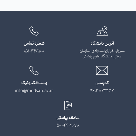
آدرس دانشگاه
شماره تماس
سبزوار، خیابان اسدآبادی، سازمان
051-44011000
مرکزی دانشگاه علوم پزشکی
کدپستی
پست الکترونیک
info@medsab.ac.ir
9613873137
سامانه پیامکی
500044011078