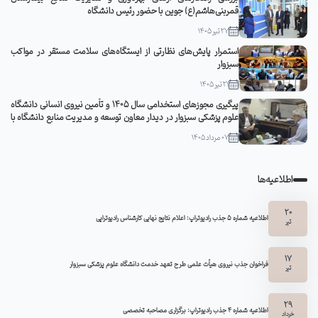
قمربنی‌هاشم(ع) جوین با حضور رئیس دانشگاه
27 تیر 1405
استمرار پایش‌های نظارتی از ایستگاه‌های سلامت مستقر در مواکب
سبزوار
21 تیر 1405
پیگیری مجوزهای استخدامی سال ۱۴۰۵ و تأمین نیروی انسانی دانشگاه
علوم پزشکی سبزوار در دیدار معاون توسعه و مدیریت منابع دانشگاه با
مدیرکل منابع انسانی وزارت بهداشت
07 مرداد 1405
اطلاعیه‌ها
20
اطلاعیه شماره 5 جذب رادیوتراپ: اعلام نتایج نهایی کارشناس رادیوتراپی
تیر
17
فراخوان جذب نیروی هیأت علمی طرح تعهد خدمت دانشگاه علوم پزشکی سبزوار
تیر
29
اطلاعیه شماره ۴ جذب رادیوتراپ: برگزاری مصاحبه تخصصی
خرداد