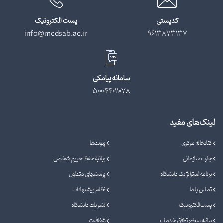
کدپستی
پست الکترونیک
info@medsab.ac.ir
9613873137
سامانه پیامکی
500044011078
لینک‌های مفید
کتابخانه مرکزی
پیوندها
چارت سازمانی
بیانیه حفظ حریم شخصی
برنامه استراتژیک دانشگاه
پرسشهای متداول
تماس با ما
نظام پیشنهادات
پست الکترونیک
نشریات دانشگاه
بیانیه سطح توافق خدمات
شفافیت