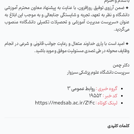
با سلام و احترام
🔸ضمن آرزوی توفیق روزافزون، با عنایت به پیشنهاد معاون محترم آموزشی
دانشگاه و نظر به تعهد، تجربه و شایستگی جنابعالی و به موجب این ابلاغ به
عنوان «سرپرست مدیریت آموزشی و تحصیلات تکمیلی دانشگاه» منصوب
می‌گردید.
🔸امید است با یاری خداوند متعال و رعایت جوانب قانونی و شرعی در انجام
وظایف محوله در طی تصدی مسئولیت موفق و موید باشید.
دکتر چمن
سرپرست دانشگاه علوم پزشکی سبزوار
گروه خبری :
روابط عمومی 3
کد خبر :
19552
لینک کوتاه :
https://medsab.ac.ir/Z14c
کلمات کلیدی