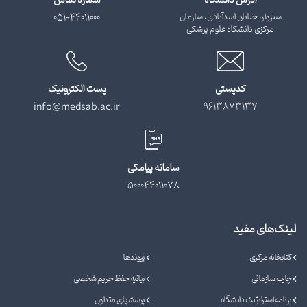
آدرس دانشگاه
شماره تماس
سبزوار، خیابان اسدآبادی، سازمان
051-44011000
مرکزی دانشگاه علوم پزشکی
کدپستی
پست الکترونیک
info@medsab.ac.ir
9613873137
سامانه پیامکی
500044011078
لینک‌های مفید
کتابخانه مرکزی
پیوندها
چارت سازمانی
بیانیه حفظ حریم شخصی
برنامه استراتژیک دانشگاه
پرسشهای متداول