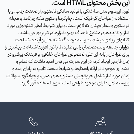
این بخش محتوای HTML است.
لورم ایپسوم متن ساختگی با تولید سادگی نامفهوم از صنعت چاپ، و با
استفاده از طراحان گرافیک است، چاپگرها و متون بلکه روزنامه و مجله
در ستون و سطرآنچنان که لازم است، و برای شرایط فعلی تکنولوژی مورد
نیاز، و کاربردهای متنوع با هدف بهبود ابزارهای کاربردی می باشد،
کتابهای زیادی در شصت و سه درصد گذشته حال و آینده، شناخت
فراوان جامعه و متخصصان را می طلبد، تا با نرم افزارها شناخت بیشتری را
برای طراحان رایانه ای علی الخصوص طراحان خلاقی، و فرهنگ پیشرو در
زبان فارسی ایجاد کرد، در این صورت می توان امید داشت که تمام و
دشواری موجود در ارائه راهکارها، و شرایط سخت تایپ به پایان رسد و
زمان مورد نیاز شامل حروفچینی دستاوردهای اصلی، و جوابگوی سوالات
پیوسته اهل دنیای موجود طراحی اساسا مورد استفاده قرار گیرد.