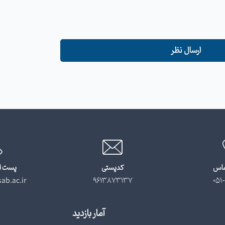
ارسال نظر
ماس
کدپستی
پست ا
ab.ac.ir
9613873137
051-
آمار بازدید