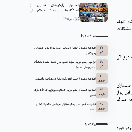
استمرار پایش‌های نظارتی از
ایستگاه‌های سلامت مستقر در
مواکب سبزوار
21 تیر 1405
در کشور انجام
ز مشکلات
اطلاعیه‌ها
20
اطلاعیه شماره 5 جذب رادیوتراپ: اعلام نتایج نهایی کارشناس
تیر
رادیوتراپی
در زمانی
17
فراخوان جذب نیروی هیأت علمی طرح تعهد خدمت دانشگاه
تیر
علوم پزشکی سبزوار
29
اطلاعیه شماره ۴ جذب رادیوتراپ: برگزاری مصاحبه تخصصی
خرداد
 همکاران
19
اطلاعیه شماره 3 جذب نیروی شرکتی رادیوتراپی: دریافت کارت
 این رو از
خرداد
آزمون
به اهداف
16
زمانبندی آزمون های بخش معارفی سی امین جشنواره قرآن و
خرداد
عترت
رویدادها
ی در حوزه