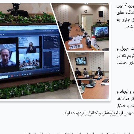
ری /
آیین
شگاه های
به 19 بهمن ماه سال جاری به
 شد.
ک
چهل و
ریم که در
عضای هیئت
و ایجاد و
 نقادانه،
ند و خلاق
ی از بار پژوهش و تحقیق را برعهده دارند.