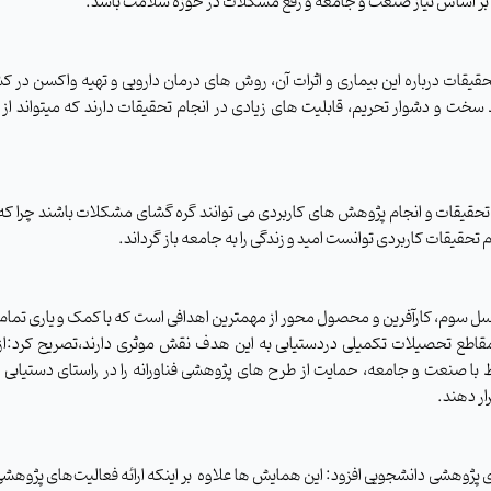
انه بر اساس نیاز صنعت و جامعه و رفع مشکلات در حوزه سلامت باشد.
یان اینکه با آغاز پاندمی کووید-19 بسیاری از تحقیقات درباره این بیماری و اثرات آن، روش های درمان دارویی و تهیه واکسن 
خت و دشوار تحریم، قابلیت های زیادی در انجام تحقیقات دارند که میتواند ا
قیقات و انجام پژوهش های کاربردی می توانند گره گشای مشکلات باشند چرا که
تحقیقات کاربردی توانست امید و زندگی را به جامعه باز گرداند
.
نسل سوم، کارآفرین و محصول محور از مهمترین اهدافی است که با کمک و یاری تمام
 مقاطع تحصیلات تکمیلی دردستیابی به این هدف نقش موثری دارند
،تصریح کرد:
از
اط با صنعت و جامعه، حمایت از طرح های پژوهشی فناورانه را در راستای دستیابی 
ار دهند
.
پژوهشی دانشجویی افزود: این همایش ها علاوه
بر اینکه ارائه فعالیت‌های پژوهش