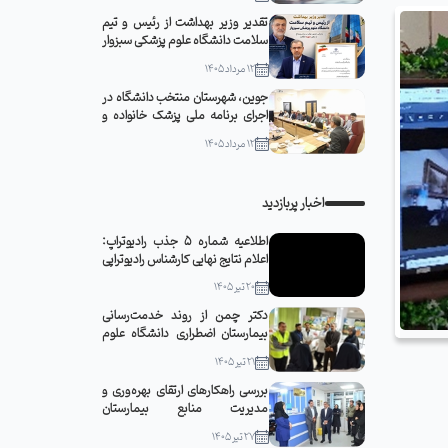
تقدیر وزیر بهداشت از رئیس و تیم
سلامت دانشگاه علوم پزشکی سبزوار
12 مرداد 1405
جوین، شهرستان منتخب دانشگاه در
اجرای برنامه ملی پزشک خانواده و
نظام ارجاع
12 مرداد 1405
اخبار پربازدید
اطلاعیه شماره 5 جذب رادیوتراپ:
اعلام نتایج نهایی کارشناس رادیوتراپی
20 تیر 1405
دکتر چمن از روند خدمت‌رسانی
بیمارستان اضطراری دانشگاه علوم
پزشکی سبزوار در مشهد مقدس
21 تیر 1405
بازدید کرد
بررسی راهکارهای ارتقای بهره‌وری و
مدیریت منابع بیمارستان
قمربنی‌هاشم(ع) جوین با حضور
27 تیر 1405
رئیس دانشگاه