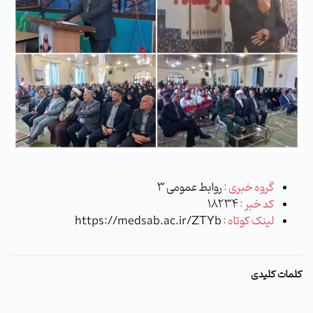
گروه خبری :
روابط عمومی 3
کد خبر :
18234
لینک کوتاه :
https://medsab.ac.ir/ZTYb
کلمات کلیدی