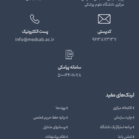
مرکزی دانشگاه علوم پزشکی
کدپستی
پست الکترونیک
info@medsab.ac.ir
9613873137
سامانه پیامکی
500044011078
لینک‌های مفید
کتابخانه مرکزی
پیوندها
چارت سازمانی
بیانیه حفظ حریم شخصی
برنامه استراتژیک دانشگاه
پرسشهای متداول
تماس با ما
نظام پیشنهادات