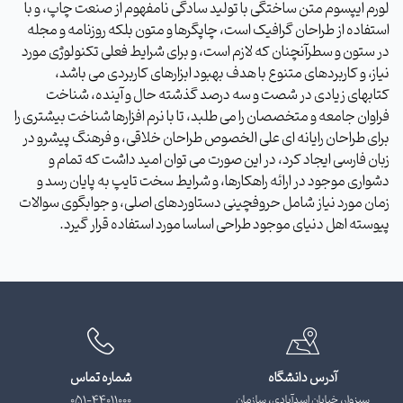
لورم ایپسوم متن ساختگی با تولید سادگی نامفهوم از صنعت چاپ، و با
استفاده از طراحان گرافیک است، چاپگرها و متون بلکه روزنامه و مجله
در ستون و سطرآنچنان که لازم است، و برای شرایط فعلی تکنولوژی مورد
نیاز، و کاربردهای متنوع با هدف بهبود ابزارهای کاربردی می باشد،
کتابهای زیادی در شصت و سه درصد گذشته حال و آینده، شناخت
فراوان جامعه و متخصصان را می طلبد، تا با نرم افزارها شناخت بیشتری را
برای طراحان رایانه ای علی الخصوص طراحان خلاقی، و فرهنگ پیشرو در
زبان فارسی ایجاد کرد، در این صورت می توان امید داشت که تمام و
دشواری موجود در ارائه راهکارها، و شرایط سخت تایپ به پایان رسد و
زمان مورد نیاز شامل حروفچینی دستاوردهای اصلی، و جوابگوی سوالات
پیوسته اهل دنیای موجود طراحی اساسا مورد استفاده قرار گیرد.
آدرس دانشگاه
شماره تماس
سبزوار، خیابان اسدآبادی، سازمان
051-44011000