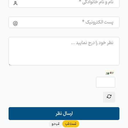
ارسال نظر
تست تب
تب دو