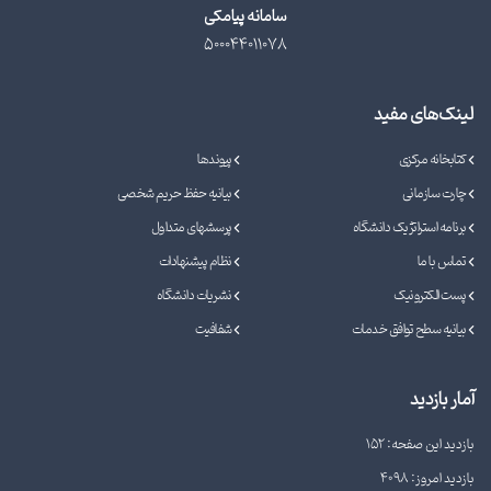
سامانه پیامکی
500044011078
لینک‌های مفید
کتابخانه مرکزی
پیوندها
چارت سازمانی
بیانیه حفظ حریم شخصی
برنامه استراتژیک دانشگاه
پرسشهای متداول
تماس با ما
نظام پیشنهادات
پست الکترونیک
نشریات دانشگاه
بیانیه سطح توافق خدمات
شفافیت
آمار بازدید
بازدید این صفحه: 152
بازدید امروز: 4098