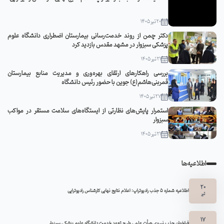
20 تیر 1405
دکتر چمن از روند خدمت‌رسانی بیمارستان اضطراری دانشگاه علوم
پزشکی سبزوار در مشهد مقدس بازدید کرد
21 تیر 1405
بررسی راهکارهای ارتقای بهره‌وری و مدیریت منابع بیمارستان
قمربنی‌هاشم(ع) جوین با حضور رئیس دانشگاه
27 تیر 1405
استمرار پایش‌های نظارتی از ایستگاه‌های سلامت مستقر در مواکب
سبزوار
21 تیر 1405
اطلاعیه‌ها
20
اطلاعیه شماره 5 جذب رادیوتراپ: اعلام نتایج نهایی کارشناس رادیوتراپی
تیر
17
فراخوان جذب نیروی هیأت علمی طرح تعهد خدمت دانشگاه علوم پزشکی سبزوار