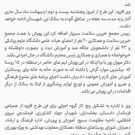
شد.
وی افزود: این طرح از امروز پنجشنبه بیست و دوم اردیبهشت ماه سال جاری
آغاز و به مدت سه هفته در مناطق آلوده به سالک این شهرستان ادامه خواهد
داشت.
رییس مجمع خیرین سلامت سبزوار اضافه کرد:این پویش با همت مجمع
خیرین سلامت و همکاری ۲۰ نفر از اعضای هیات علمی دانشگاه علوم پزشکی
و ۴۳ نفر از دانشجویان علاقه مند و آموزش دیده و بصورت داوطلبانه و
خیرخواهانه با همیاری و همکاری رئیس محترم دانشگاه در حال اجرا می باشد.
دکتر مهران پور با بیا اینکه در این پویش تیم های حاضر در منطقه در ۱۵ روستا
که بیشترین موارد گزش را داشته اند به صورت خانه به خانه برای روستائیان
آموزش های لازم را خواهند داد،بیان داشت:اجرای برنامه های متنوع فرهنگی
و هنری و آموزش عمومی و توزیع لوازم پیشگیری از ابتلا به سالک از دیگر
اقدامات در این پویش می باشد‌.
وی با اشاره به تشکیل پنج کار گروه اجرایی برای این طرح افزود:از همراهی
فرماندار، دادستان، بخشداران، شهردار، جهاد کشاورزی، فرماندهی نیروی
انتظامی، ناحیه مقاومت بسیج، آموزش و پرورش، اداره فرهنگ و ارشاد،
دهیاران، شورای روستاهای منطقه ،همکاران معاونت بهداشتی به ویژه بهورزان
گرامی در اجرای طرح قدردانی می نمایم.