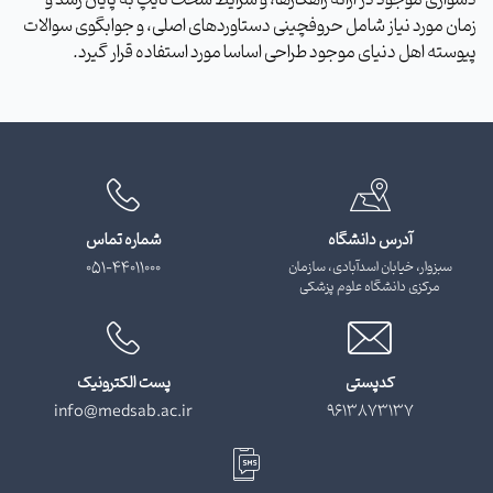
دشواری موجود در ارائه راهکارها، و شرایط سخت تایپ به پایان رسد و
زمان مورد نیاز شامل حروفچینی دستاوردهای اصلی، و جوابگوی سوالات
پیوسته اهل دنیای موجود طراحی اساسا مورد استفاده قرار گیرد.
آدرس دانشگاه
شماره تماس
سبزوار، خیابان اسدآبادی، سازمان
051-44011000
مرکزی دانشگاه علوم پزشکی
کدپستی
پست الکترونیک
info@medsab.ac.ir
9613873137