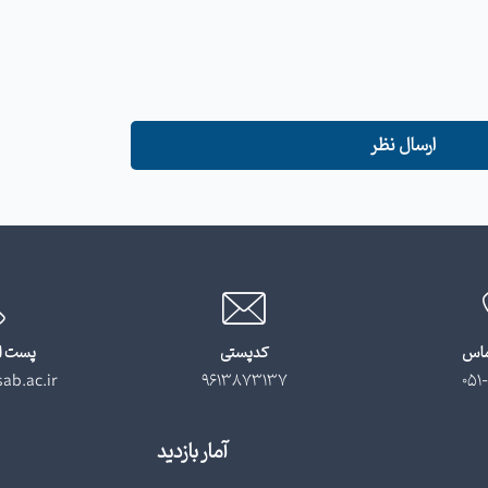
ارسال نظر
ماس
کدپستی
پست ا
ab.ac.ir
9613873137
051-
آمار بازدید