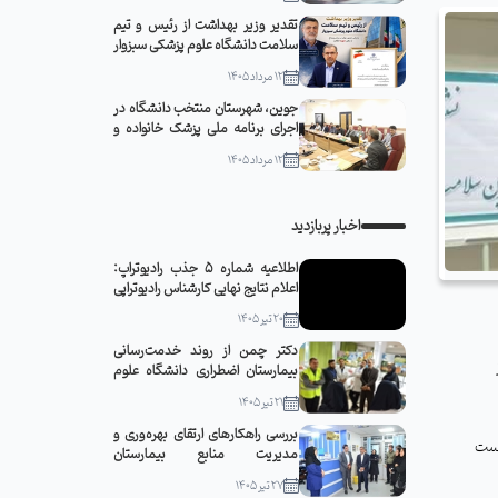
تقدیر وزیر بهداشت از رئیس و تیم
سلامت دانشگاه علوم پزشکی سبزوار
12 مرداد 1405
جوین، شهرستان منتخب دانشگاه در
اجرای برنامه ملی پزشک خانواده و
نظام ارجاع
12 مرداد 1405
اخبار پربازدید
اطلاعیه شماره 5 جذب رادیوتراپ:
اعلام نتایج نهایی کارشناس رادیوتراپی
20 تیر 1405
دکتر چمن از روند خدمت‌رسانی
بیمارستان اضطراری دانشگاه علوم
پزشکی سبزوار در مشهد مقدس
21 تیر 1405
بازدید کرد
بررسی راهکارهای ارتقای بهره‌وری و
حل زیست
مدیریت منابع بیمارستان
قمربنی‌هاشم(ع) جوین با حضور
27 تیر 1405
رئیس دانشگاه