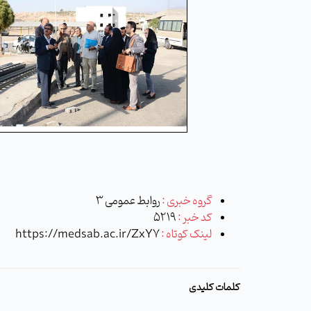
گروه خبری :
روابط عمومی 3
کد خبر :
5219
لینک کوتاه :
https://medsab.ac.ir/ZxY7
کلمات کلیدی